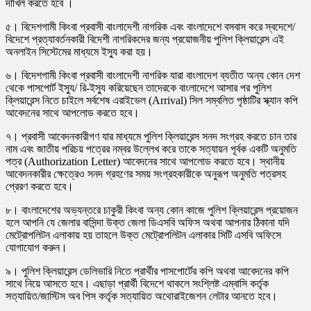
দাখিল করতে হবে ।
৫। বিদেশগামী কিংবা প্রবাসী বাংলাদেশী নাগরিক এবং বাংলাদেশে বসবাস করে স্বদেশে/
বিদেশে প্রত্যাবর্তনকারী বিদেশী নাগরিকদের জন্য প্রয়োজনীয় পুলিশ ক্লিয়ারেন্স এই
অনলাইন সিস্টেমের মাধ্যমে ইস্যু করা হয়।
৬। বিদেশগামী কিংবা প্রবাসী বাংলাদেশী নাগরিক যারা বাংলাদেশ ব্যতীত অন্য কোন দেশ
থেকে পাসপোর্ট ইস্যু/ রি-ইস্যু করিয়েছেন তাদেরকে বাংলাদেশে আসার পর পুলিশ
ক্লিয়ারেন্স নিতে চাইলে সর্বশেষ এরাইভেল (Arrival) সিল সম্বলিত পৃষ্ঠাটির স্ক্যান কপি
আবেদনের সাথে আপলোড করতে হবে।
৭। প্রবাসী আবেদনকারীগণ যার মাধ্যমে পুলিশ ক্লিয়ারেন্স সনদ সংগ্রহ করতে চান তার
নাম এবং জাতীয় পরিচয় পত্রের নম্বর উল্লেখ করে তাকে সত্যায়ন পূর্বক একটি অনুমতি
পত্র (Authorization Letter) আবেদনের সাথে আপলোড করতে হবে। স্থানীয়
আবেদনকারীর ক্ষেত্রেও সনদ গ্রহণের সময় সংগ্রহকারীকে অনুরূপ অনুমতি পত্রসহ
প্রেরণ করতে হবে।
৮। বাংলাদেশের অভ্যন্তরে চাকুরী কিংবা অন্য কোন কাজে পুলিশ ক্লিয়ারেন্স প্রয়োজন
হলে আপনি যে জেলার বাসিন্দা উক্ত জেলা ডিএসবি অফিস অথবা আপনার ঠিকানা যদি
মেট্রোপলিটন এলাকায় হয় তাহলে উক্ত মেট্রোপলিটন এলাকার সিটি এসবি অফিসে
যোগাযোগ করুন।
৯। পুলিশ ক্লিয়ারেন্স ডেলিভারি নিতে প্রার্থীর পাসপোর্টের কপি অথবা আবেদনের কপি
সাথে নিয়ে আসতে হবে। এছাড়া প্রার্থী বিদেশে থাকলে সংশ্লিষ্ট এম্বাসি কর্তৃক
সত্যায়িত/জাস্টিস অব পিস কর্তৃক সত্যায়িত অথোরাইজেশন লেটার আনতে হবে।