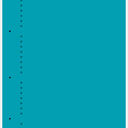
বিনোদন
শিক্ষা
খেলাধূলা
কৃষি
তথ্য প্রযুক্তি
সকল সংবাদ
অনুষ্ঠানমালা
নাটক-ফিল্ম
সংগীতানুষ্ঠান
অজানা কথা
টক শো
খেলাধূলা
কৃষি বিষয়ক
ডকুমেন্টারী
সকল অনুষ্ঠান
সাহিত্য
ছড়া-কবিতা
গল্প
প্রবন্ধ
ইতিহাস ঐতিহ্য
সাহিত্য-সংস্কৃতি সংবাদ
ফিচার-বিশেষ প্রতিবেদন
ই-বুক
আইটি
ফ্রিল্যান্সিং