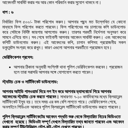
আবেদনটি সাবমিট করার পর আর কোন পরিবর্তন করার সুযোগ থাকবে না।
ধাপ : ৬
নির্ধারিত ফিস ৫০০/- টাকা পরিশোধ করুন। আপনার পছন্দ মত উল্লেখিত যে কোনো
মাধ্যমে ফিস পরিশোধ করতে পারবেন। ফিস পরিশোধের পর চালানের কপি ডাউনলোড
করে সেটাকে নির্দিষ্ট জায়গায় আপলোড করুন। তারপর পরবর্তী নির্দেশনা অনুসরণ করে
সামনে এগিয়ে যান। সব শেষে ফাইনালী আপনার আবেদন সাবমিট করুন। এবং আবেদনের
কপিটি ডাউনলোড করুন। এই আবেদনের কপি, চালান কপিসহ প্রয়োজনীয় সকল
ডকুমেন্টস সংগ্রহ করে রাখুন। কারণ এগুলো আপনার পরবর্তীতে প্রয়োজন হবে।
ভেরিফিকেশন প্রসেস:
আপনার ঠিকানা অনুযায়ী সংশ্লিষ্ট থানা পুলিশ ভেরিফিকেশন করবেন। প্রয়োজন
হলে তারা সরাসরি আপনার সঙ্গে যোগাযোগ করতে পারেন।
স্ট্যাটাচ চেক ও সার্টিফিকেট ডাউনলোড:
আপনার আইডি পাসওয়ার্ড দিয়ে লগ ইন করে আপনার ড্যাসবোর্ডে গিয়ে আপনার
আবেদনের স্ট্যাটাচ চেক করতে পারবেন।
সাধারণত ৭-১০ কার্যদিবসের মধ্যে ক্লিয়ারেন্স
সার্টিফিকেট ইস্যু হয়। তবে সময় এর কম বেশি লাগতে পারে। ভেরিফিকেশন শেষে,
অনলাইনে পিডিএফ আকারে পুলিশ ক্লিয়ারেন্স সার্টিফিকেট ডাউনলোড করতে পারবেন।
পুলিশ ক্লিয়ারেন্স সার্টিফিকেটের আবেদন পদ্ধতি শুরু থেকে বিস্তারিত নিচের ভিডিওতে
দেখানো হয়েছে। ভিডিওটা সম্পূর্ণ দেখলে বিস্তারিত তথ্য জানতে পারবেন এবং আবেদন
করার সম্পূর্ণ টিউটোরিয়াল স্টেপ-বাই-স্টেপ দেখতে পারবেন।