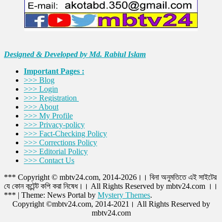
Designed & Developed by Md. Rabiul Islam
Important Pages :
>>> Blog
>>> Login
>>> Registration
>>> About
>>> My Profile
>>> Privacy-policy
>>> Fact-Checking Policy
>>> Corrections Policy
>>> Editorial Policy
>>> Contact Us
*** Copyright © mbtv24.com, 2014-2026।। বিনা অনুমতিতে এই সাইটের
যে কোন কন্টেন্ট কপি করা নিষেধ।। All Rights Reserved by mbtv24.com ।।
***
|
Theme: News Portal by
Mystery Themes
.
Copyright ©mbtv24.com, 2014-2021। All Rights Reserved by
mbtv24.com