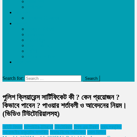
আমার লেখা
লেখা পাঠান
আয় করুন
Request Content
অন্যান্য
স্বাস্থ্য ও চিকিৎসা
members
প্রতিনিধিবৃন্দ
free Training
নোটিশ
Privacy Policy
লাইভ খেলা
site mode button
Search for:
পুলিশ ক্লিয়ারেন্স সার্টিফিকেট কী ? কেন প্রয়োজন ?
কিভাবে পাবেন ? পাওয়ার শর্তাবলী ও আবেদনের নিয়ম।
(ভিডিও টিউটোরিয়ালসহ)
আইটি বিষয়ক
কম্পিউটার-ইন্টারনেট
টিউটোরিয়াল
টিপস এন্ড ট্রিকস
তথ্য প্রযুক্তি
প্রয়োজনীয় ডকুমেন্টস সম্পর্কিত
ফিচার-বিশেষ প্রতিবেদন
সকল ভিডিও