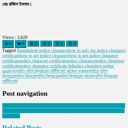
মোঃ রবিউল ইসলাম।
Views :
3,829
👍
0
❤️
0
😆
0
😮
0
😢
0
😠
0
Tagged
Bangladesh police clearance
how to aply for police clearance
certificate
how to get police clearance
how to get police clearance
certificate
police character certificate
police clearance
police clearance
certificate
police clearance certificate bd
police clearance online
apply
অনলাইন পুলিশ ক্লিয়ারেন্স সার্টিফিকেট আবেদন ফরম
অনলাইনে পুলিশ
ক্লিয়ারেন্স
পুলিশ কিলারেন্স
পুলিশ ক্লিয়ারেন্স
পুলিশ ক্লিয়ারেন্স আবেদন
পুলিশ ক্লিয়ারেন্স
সার্টিফিকেট
Post navigation
খুলনায় ডিপ্লোমা ইন নার্সিং ও মিডওয়াইফারি শিক্ষার্থীদের মানববন্ধন ও অবস্থান কর্মসূচি
তেরখাদায় জলবায়ু পরিবর্তনের ফলে স্বাস্থ্যগত ঝুঁকি মোকাবেলা ও প্রতিরোধে অবহিতকরণ
সভা অনুষ্ঠিত
Related Posts