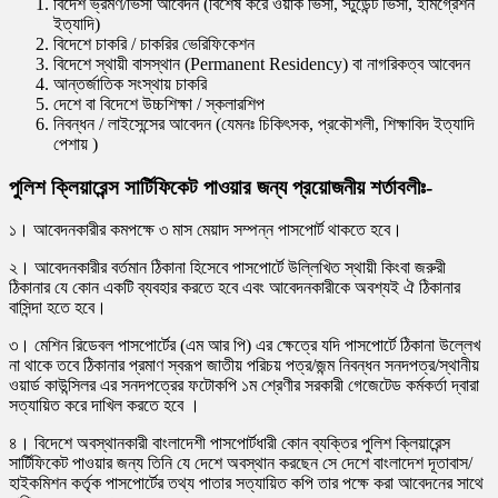
বিদেশ ভ্রমণ/ভিসা আবেদন (বিশেষ করে ওয়ার্ক ভিসা, স্টুডেন্ট ভিসা, ইমিগ্রেশন
ইত্যাদি)
বিদেশে চাকরি / চাকরির ভেরিফিকেশন
বিদেশে স্থায়ী বাসস্থান (Permanent Residency) বা নাগরিকত্ব আবেদন
আন্তর্জাতিক সংস্থায় চাকরি
দেশে বা বিদেশে উচ্চশিক্ষা / স্কলারশিপ
নিবন্ধন / লাইসেন্সের আবেদন (যেমনঃ চিকিৎসক, প্রকৌশলী, শিক্ষাবিদ ইত্যাদি
পেশায় )
পুলিশ ক্লিয়ারেন্স সার্টিফিকেট পাওয়ার জন্য প্রয়োজনীয় শর্তাবলীঃ-
১। আবেদনকারীর কমপক্ষে ৩ মাস মেয়াদ সম্পন্ন পাসপোর্ট থাকতে হবে।
২। আবেদনকারীর বর্তমান ঠিকানা হিসেবে পাসপোর্টে উল্লিখিত স্থায়ী কিংবা জরুরী
ঠিকানার যে কোন একটি ব্যবহার করতে হবে এবং আবেদনকারীকে অবশ্যই ঐ ঠিকানার
বাসিন্দা হতে হবে।
৩। মেশিন রিডেবল পাসপোর্টের (এম আর পি) এর ক্ষেত্রে যদি পাসপোর্টে ঠিকানা উল্লেখ
না থাকে তবে ঠিকানার প্রমাণ স্বরূপ জাতীয় পরিচয় পত্র/জন্ম নিবন্ধন সনদপত্র/স্থানীয়
ওয়ার্ড কাউন্সিলর এর সনদপত্রের ফটোকপি ১ম শ্রেণীর সরকারী গেজেটেড কর্মকর্তা দ্বারা
সত্যায়িত করে দাখিল করতে হবে ।
৪। বিদেশে অবস্থানকারী বাংলাদেশী পাসপোর্টধারী কোন ব্যক্তির পুলিশ ক্লিয়ারেন্স
সার্টিফিকেট পাওয়ার জন্য তিনি যে দেশে অবস্থান করছেন সে দেশে বাংলাদেশ দূতাবাস/
হাইকমিশন কর্তৃক পাসপোর্টের তথ্য পাতার সত্যায়িত কপি তার পক্ষে করা আবেদনের সাথে