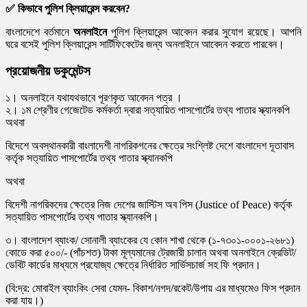
✅
কিভাবে পুলিশ ক্লিয়ারেন্স করবেন?
বাংলাদেশে বর্তমানে
অনলাইনে
পুলিশ ক্লিয়ারেন্স আবেদন করার সুযোগ রয়েছে। আপনি
ঘরে বসেই পুলিশ ক্লিয়ারেন্স সার্টিফিকেটের জন্য অনলাইনে আবেদন করতে পারবেন।
প্রয়োজনীয় ডকুমেন্টস
১। অনলাইনে যথাযথভাবে পূরণকৃত আবেদন পত্র ।
২। ১ম শ্রেণীর গেজেটেড কর্মকর্তা দ্বারা সত্যায়িত পাসপোর্টের তথ্য পাতার স্ক্যানকপি
অথবা
বিদেশে অবস্থানকারী বাংলাদেশী নাগরিকগনের ক্ষেত্রে সংশ্লিষ্ট দেশে বাংলাদেশ দূতাবাস
কর্তৃক সত্যায়িত পাসপোর্টের তথ্য পাতার স্ক্যানকপি
অথবা
বিদেশী নাগরিকদের ক্ষেত্রে নিজ দেশের জাস্টিস অব পিস (Justice of Peace) কর্তৃক
সত্যায়িত পাসপোর্টের তথ্য পাতার স্ক্যানকপি।
৩। বাংলাদেশ ব্যাংক/ সোনালী ব্যাংকের যে কোন শাখা থেকে (১-৭৩০১-০০০১-২৬৮১)
কোডে করা ৫০০/- (পাঁচশত) টাকা মূল্যমানের ট্রেজারী চালান অথবা অনলাইনে ক্রেডিট/
ডেবিট কার্ডের মাধ্যমে প্রযোজ্য ক্ষেত্রে নির্ধারিত সার্ভিসচার্জ সহ ফি প্রদান।
(বি:দ্র: মোবাইল ব্যাংকিং সেবা যেমন- বিকাশ/নগদ/রকেট/উপায় এর মাধ্যমেও ফিস প্রদান
করা যায়।)