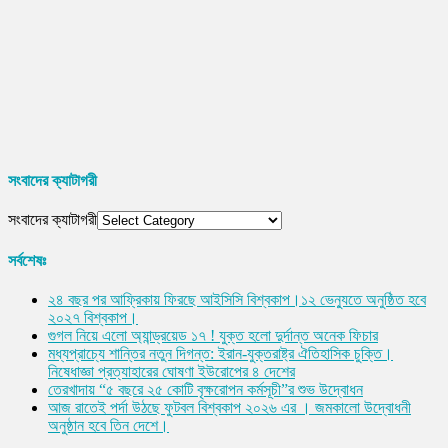
সংবাদের ক্যাটাগরী
সংবাদের ক্যাটাগরী
সর্বশেষঃ
২৪ বছর পর আফ্রিকায় ফিরছে আইসিসি বিশ্বকাপ।১২ ভেন্যুতে অনুষ্ঠিত হবে
২০২৭ বিশ্বকাপ।
গুগল নিয়ে এলো অ্যান্ড্রয়েড ১৭ ! যুক্ত হলো দুর্দান্ত অনেক ফিচার
মধ্যপ্রাচ্যে শান্তির নতুন দিগন্ত: ইরান-যুক্তরাষ্ট্র ঐতিহাসিক চুক্তি।
নিষেধাজ্ঞা প্রত্যাহারের ঘোষণা ইউরোপের ৪ দেশের
তেরখাদায় “৫ বছরে ২৫ কোটি বৃক্ষরোপন কর্মসূচী”র শুভ উদ্বোধন
আজ রাতেই পর্দা উঠছে ফুটবল বিশ্বকাপ ২০২৬ এর । জমকালো উদ্বোধনী
অনুষ্ঠান হবে তিন দেশে।