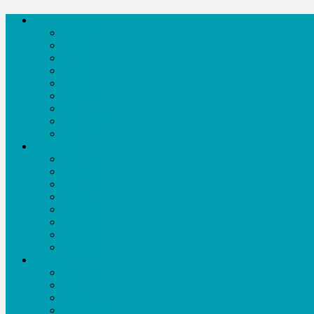
সংবাদ
আন্তর্জাতিক
রাজনীতি
অর্থনীতি
বিনোদন
শিক্ষা
খেলাধূলা
কৃষি
তথ্য প্রযুক্তি
সকল সংবাদ
অনুষ্ঠানমালা
নাটক-ফিল্ম
সংগীতানুষ্ঠান
অজানা কথা
টক শো
খেলাধূলা
কৃষি বিষয়ক
ডকুমেন্টারী
সকল অনুষ্ঠান
সাহিত্য
ছড়া-কবিতা
গল্প
প্রবন্ধ
ইতিহাস ঐতিহ্য