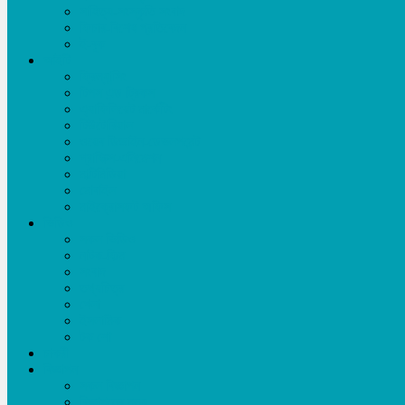
সাহিত্য-সংস্কৃতি সংবাদ
ফিচার-বিশেষ প্রতিবেদন
ই-বুক
আইটি
ফ্রিল্যান্সিং
টিপস এন্ড ট্রিকস
এ্যাফিলিয়েট মার্কেটিং
টিউটোরিয়াল
ওয়েব ডিজাইন-ডেভলপমেন্ট
গ্রাফিক্স-এনিমেশন
মাল্টিমিডিয়া
মোবাইল
মাইক্রোসফট অফিস
ভিডিও
সকল ভিডিও
নাটক-ফিল্ম
সংবাদ
তথ্যচিত্র
খেলা
ইসলামিক
টক শো
চাকরী
বিজ্ঞাপন
সকল বিজ্ঞাপন
বিজ্ঞাপনের মূল্য