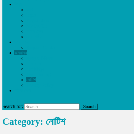
লিখুন
ব্লগ
login
Registration
My Profile
আমার লেখা
লেখা পাঠান
আয় করুন
Request Content
অন্যান্য
স্বাস্থ্য ও চিকিৎসা
members
প্রতিনিধিবৃন্দ
free Training
নোটিশ
Privacy Policy
লাইভ খেলা
site mode button
Search for:
Category:
নোটিশ