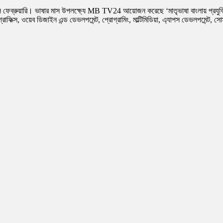
স ফেব্রুয়ারি। ভাষার মাস উপলক্ষ্যে MB TV24 আয়োজন করেছে ‘মাতৃভাষা বাংলায় প্রযুক
াফিক্স, ওয়েব ডিজাইন এন্ড ডেভলপমেন্ট, প্রোগ্রামিং, মাল্টিমিডিয়া, এ্যাপস ডেভলপমেন্ট, সো