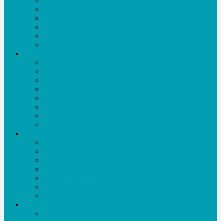
বিনোদন
শিক্ষা
খেলাধূলা
কৃষি
তথ্য প্রযুক্তি
সকল সংবাদ
অনুষ্ঠানমালা
নাটক-ফিল্ম
সংগীতানুষ্ঠান
অজানা কথা
টক শো
খেলাধূলা
কৃষি বিষয়ক
ডকুমেন্টারী
সকল অনুষ্ঠান
সাহিত্য
ছড়া-কবিতা
গল্প
প্রবন্ধ
ইতিহাস ঐতিহ্য
সাহিত্য-সংস্কৃতি সংবাদ
ফিচার-বিশেষ প্রতিবেদন
ই-বুক
আইটি
ফ্রিল্যান্সিং