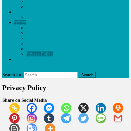
আমার লেখা
লেখা পাঠান
আয় করুন
Request Content
অন্যান্য
স্বাস্থ্য ও চিকিৎসা
members
প্রতিনিধিবৃন্দ
free Training
নোটিশ
Privacy Policy
লাইভ খেলা
site mode button
Search for:
Privacy Policy
Share on Social Media