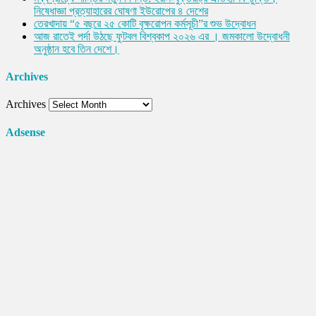
নিষেধাজ্ঞা প্রত্যাহারের ঘোষণা ইউরোপের ৪ দেশের
তেরখাদায় “৫ বছরে ২৫ কোটি বৃক্ষরোপন কর্মসূচী”র শুভ উদ্বোধন
আজ রাতেই পর্দা উঠছে ফুটবল বিশ্বকাপ ২০২৬ এর । জমকালো উদ্বোধনী
অনুষ্ঠান হবে তিন দেশে।
Archives
Archives
Adsense