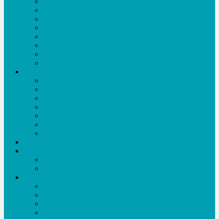
টিপস এন্ড ট্রিকস
এ্যাফিলিয়েট মার্কেটিং
টিউটোরিয়াল
ওয়েব ডিজাইন-ডেভলপমেন্ট
গ্রাফিক্স-এনিমেশন
মাল্টিমিডিয়া
মোবাইল
মাইক্রোসফট অফিস
ভিডিও
সকল ভিডিও
নাটক-ফিল্ম
সংবাদ
তথ্যচিত্র
খেলা
ইসলামিক
টক শো
চাকরী
বিজ্ঞাপন
সকল বিজ্ঞাপন
বিজ্ঞাপনের মূল্য
লিখুন
ব্লগ
login
Registration
My Profile