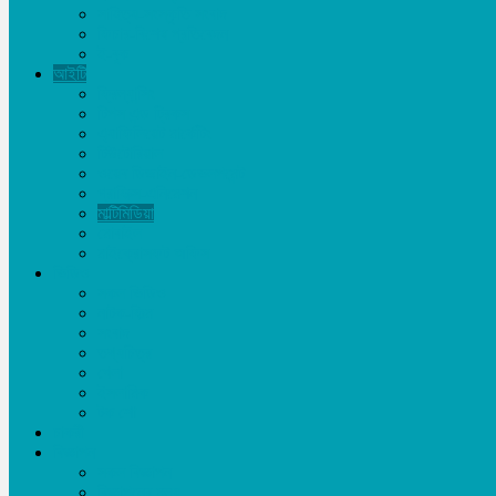
সাহিত্য-সংস্কৃতি সংবাদ
ফিচার-বিশেষ প্রতিবেদন
ই-বুক
আইটি
ফ্রিল্যান্সিং
টিপস এন্ড ট্রিকস
এ্যাফিলিয়েট মার্কেটিং
টিউটোরিয়াল
ওয়েব ডিজাইন-ডেভলপমেন্ট
গ্রাফিক্স-এনিমেশন
মাল্টিমিডিয়া
মোবাইল
মাইক্রোসফট অফিস
ভিডিও
সকল ভিডিও
নাটক-ফিল্ম
সংবাদ
তথ্যচিত্র
খেলা
ইসলামিক
টক শো
চাকরী
বিজ্ঞাপন
সকল বিজ্ঞাপন
বিজ্ঞাপনের মূল্য