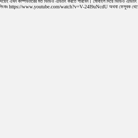
ল দিয়েই এখন কম্পিউটারের মত ভিডিও এডিটিং করতে পারবেন। মোবাইল দিয়ে ভিডিও এডিটিং ব
িডিও লিংকঃ https://www.youtube.com/watch?v=V-24I9uNcdU অথবা ফেসুবক থে