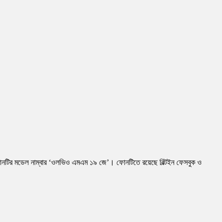
োনটির মডেল নাম্বার ‘ওলভিও এমএম ১৯ জে’। ফোনটিতে রয়েছে বিল্টইন ফেসবুক ও