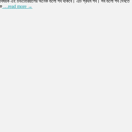
িষয়ক এই টিউটোরিয়ালের অনেক গুলো পর্ব থাকবে। এটি প্রথম পর্ব। সব গুলো পর্ব দেখতে
কে
…read more →