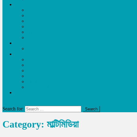
লিখুন
ব্লগ
login
Registration
My Profile
আমার লেখা
লেখা পাঠান
আয় করুন
Request Content
অন্যান্য
স্বাস্থ্য ও চিকিৎসা
members
প্রতিনিধিবৃন্দ
free Training
নোটিশ
Privacy Policy
লাইভ খেলা
site mode button
Search for:
Category:
মাল্টিমিডিয়া