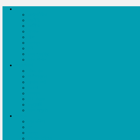
সংবাদ
আন্তর্জাতিক
রাজনীতি
অর্থনীতি
বিনোদন
শিক্ষা
খেলাধূলা
কৃষি
তথ্য প্রযুক্তি
সকল সংবাদ
অনুষ্ঠানমালা
নাটক-ফিল্ম
সংগীতানুষ্ঠান
অজানা কথা
টক শো
খেলাধূলা
কৃষি বিষয়ক
ডকুমেন্টারী
সকল অনুষ্ঠান
সাহিত্য
ছড়া-কবিতা
গল্প
প্রবন্ধ
ইতিহাস ঐতিহ্য