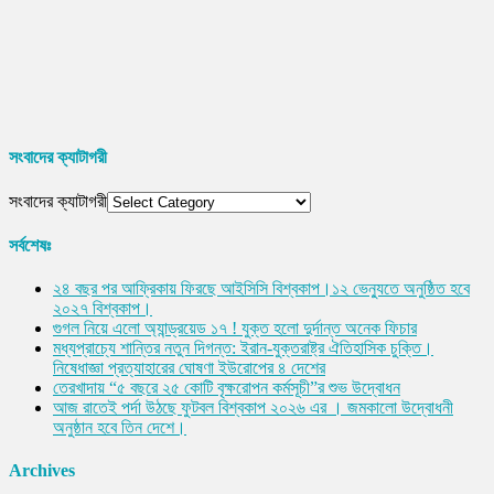
সংবাদের ক্যাটাগরী
সংবাদের ক্যাটাগরী
সর্বশেষঃ
২৪ বছর পর আফ্রিকায় ফিরছে আইসিসি বিশ্বকাপ।১২ ভেন্যুতে অনুষ্ঠিত হবে
২০২৭ বিশ্বকাপ।
গুগল নিয়ে এলো অ্যান্ড্রয়েড ১৭ ! যুক্ত হলো দুর্দান্ত অনেক ফিচার
মধ্যপ্রাচ্যে শান্তির নতুন দিগন্ত: ইরান-যুক্তরাষ্ট্র ঐতিহাসিক চুক্তি।
নিষেধাজ্ঞা প্রত্যাহারের ঘোষণা ইউরোপের ৪ দেশের
তেরখাদায় “৫ বছরে ২৫ কোটি বৃক্ষরোপন কর্মসূচী”র শুভ উদ্বোধন
আজ রাতেই পর্দা উঠছে ফুটবল বিশ্বকাপ ২০২৬ এর । জমকালো উদ্বোধনী
অনুষ্ঠান হবে তিন দেশে।
Archives