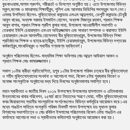
কুচকাওয়াজ,সালাম প্রদর্শন, শরীরচর্চা ও ডিসপ্লে অনুষ্ঠিত হয়। এতে উপজেলার বিভিন্ন
স্কুল,কলেজ ও মাদরাসার শিক্ষার্থীবৃন্দ, পুলিশ এবং আনসার ভিডিপির সদস্যবৃন্দ অংশ নেন।
এসময় উপস্থিত ছিলেন- মুক্তিযোদ্ধা কমান্ডার এসএম আব্দুল্লাহ, ডেপুটি কমান্ডার চৌধুরী
আবুল খায়ের, অধ্যক্ষ সরদার ইসমাইল হোসেন, অধ্যক্ষ মিজানুর রহমান, প্রধান শিক্ষক
আবুল বাশার, প্রধান শিক্ষক প্রদীপ কুমার সাহা, উপজেলা আওয়ামীলীগ সভাপতি ও
তেরখাদা ইউপি চেয়ারম্যান এফএম অহিদুজ্জামান এবং সাধারণ সম্পাদক ও বারাসাত ইউপি
চেয়ারম্যান কেএম আলমগীর হোসেনসহ বীর মুক্তিযোদ্ধাবৃন্দ, উপজেলার বিভিন্ন শিক্ষা
প্রতিষ্ঠানের শিক্ষক ও ছাত্র-ছাত্রীবৃন্দ, ইউপি চেয়ারম্যানবৃন্দ, উপজেলার বিভিন্ন দপ্তরের
কর্মকর্তাবৃন্দ,সাংবাদিকবৃন্দ ও স্থানীয় গণ্যমাণ্য ব্যক্তিবর্গ।
অনুষ্ঠান পরিচালনায় ছিলেন- মাধ্যমিক শিক্ষা অফিসার মোঃ আব্দুল আউয়াল আকন ও
প্রধান শিক্ষক মোঃ কামারুজ্জামান।
সকাল ১০টায় ক্রীড়া প্রতিযোগিতা, দুপুর ১২টায় উপজেলা পরিষদ চত্বরে বীর মুক্তিযোদ্ধা
ও শহীদ মুক্তিযোদ্ধাদের সংবর্ধনা ও আলোচনা সভা, বিকেল ৫টায় পুরষ্কার বিতরণ ও
মনোজ্ঞ সাংস্কৃতিক অনুষ্ঠানের মধ্য দিয়ে দিবসের অনুষ্ঠানমালার সমাপ্তি হবে।
মহান স্বাধীনতা ও জাতীয় দিবস ২০১৯ উপলক্ষ্যে উপজেলার হাসপাতাল ও এতিমখানায়
উন্নতমানের খাবার পরিবেশন, ২৫মার্চ রাতে নিহতদের স্মরণে দোয়া, শহীদ মুক্তিযোদ্ধাদের
কবর জিয়ারতসহ স্থানীয় সাংস্কৃতিক সংগঠণগুলোও বিভিন্ন কর্মসূচির আয়োজন করে।এর
মধ্যে গাঙচিল সাহিত্য সংস্কৃতি পরিষদ দিবসটি পালন উপলক্ষ্যে ডাঃ সুধাংশু কুমার
বিশ্বাসের সভাপতিত্বে ও মোঃ রবিউল ইসলামের পরিচালনায় বিকেল ৩টায় গাঙচিল এর
কার্যালয়ে আলোচনা সভা ও স্বাধীনতার কবিতাপাঠ অনুষ্ঠানের আয়োজন করা হয়।