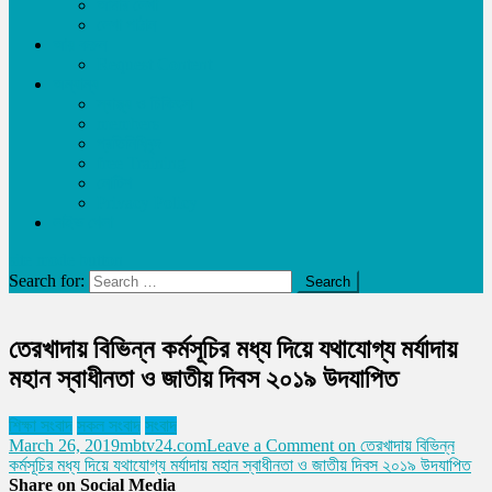
আমার লেখা
লেখা পাঠান
আয় করুন
Request Content
অন্যান্য
স্বাস্থ্য ও চিকিৎসা
members
প্রতিনিধিবৃন্দ
free Training
নোটিশ
Privacy Policy
লাইভ খেলা
site mode button
Search for:
তেরখাদায় বিভিন্ন কর্মসূচির মধ্য দিয়ে যথাযোগ্য মর্যাদায়
মহান স্বাধীনতা ও জাতীয় দিবস ২০১৯ উদযাপিত
শিক্ষা সংবাদ
সকল সংবাদ
সংবাদ
March 26, 2019
mbtv24.com
Leave a Comment
on তেরখাদায় বিভিন্ন
কর্মসূচির মধ্য দিয়ে যথাযোগ্য মর্যাদায় মহান স্বাধীনতা ও জাতীয় দিবস ২০১৯ উদযাপিত
Share on Social Media