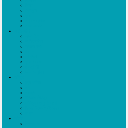
বিনোদন
শিক্ষা
খেলাধূলা
কৃষি
তথ্য প্রযুক্তি
সকল সংবাদ
অনুষ্ঠানমালা
নাটক-ফিল্ম
সংগীতানুষ্ঠান
অজানা কথা
টক শো
খেলাধূলা
কৃষি বিষয়ক
ডকুমেন্টারী
সকল অনুষ্ঠান
সাহিত্য
ছড়া-কবিতা
গল্প
প্রবন্ধ
ইতিহাস ঐতিহ্য
সাহিত্য-সংস্কৃতি সংবাদ
ফিচার-বিশেষ প্রতিবেদন
ই-বুক
আইটি
ফ্রিল্যান্সিং