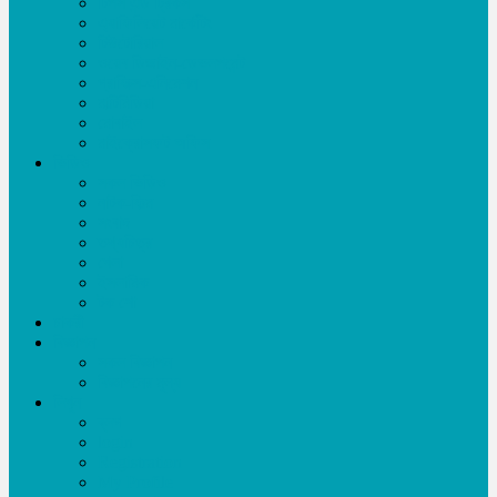
টিপস এন্ড ট্রিকস
এ্যাফিলিয়েট মার্কেটিং
টিউটোরিয়াল
ওয়েব ডিজাইন-ডেভলপমেন্ট
গ্রাফিক্স-এনিমেশন
মাল্টিমিডিয়া
মোবাইল
মাইক্রোসফট অফিস
ভিডিও
সকল ভিডিও
নাটক-ফিল্ম
সংবাদ
তথ্যচিত্র
খেলা
ইসলামিক
টক শো
চাকরী
বিজ্ঞাপন
সকল বিজ্ঞাপন
বিজ্ঞাপনের মূল্য
লিখুন
ব্লগ
login
Registration
My Profile