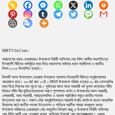
MBTV24.Com :
সারাদেশের ন্যায় তেরখাদায়ও উপজেলা নির্বাহী অফিসার মোঃ লিটন আলীর সভাপতিত্বে
দিনব্যাপী বিভিন্ন কর্মসূচির মধ্য দিয়ে যথাযোগ্য মর্যাদায় মহান স্বাধীনতা ও জাতীয়
দিবস-২০১৯ উদযাপিত হয়েছে।
দিবসটি পালন উপলক্ষ্যে তেরখাদা উপজেলা প্রশাসন দিনব্যাপী বিভিন্ন অনুষ্ঠানমালার
আয়োজন করে। ২৬ মার্চ রাত ১২টা ১ মিনিটে উপজেলা পরিষদ চত্বরে ৩১ বার তোপধ্বনির
মধ্য দিয়ে দিবসের শুভ সূচনা হয়। সূর্যদয়ের সাথে সাথে সরকারী নর্থ খুলনা কলেজের শহীদ
মিনারে শহীদ বীর মুক্তিযোদ্ধাদের স্মরণে পুষ্পমাল্য অর্পন ও উপজেলার সকল সরকারী,
বেসরকারী, আধা সরকারী, স্বায়ত্বশাসিত ও ব্যবসা প্রতিষ্ঠান সমূহে জাতীয় পতাকা
উত্তোলন করা হয়। সকাল ৮টায় আনুষ্ঠানিকভাবে সরকারি ইখড়ি কাটেংগা মডেল মাধ্যমিক
বিদ্যালয় মাঠে জাতীয় পতাকা উত্তোলন ও শান্তির প্রতীক পায়রা অবমুক্ত করেন
উপজেলা পরিষদের চেয়ারম্যান মোঃ সরফুদ্দিন বিশ্বাস বাচ্চু ও উপজেলা নির্বাহী অফিসার
মোঃ লিটন আলী এবং তেরখাদা থানার অফিসার ইনচার্জ মোঃ সালেকুজ্জামান। এরপর