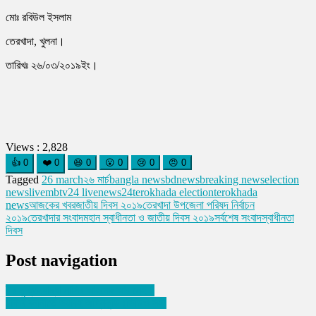
মোঃ রবিউল ইসলাম
তেরখাদা, খুলনা।
তারিখঃ ২৬/০৩/২০১৯ইং।
Views :
2,828
👍
0
❤️
0
😆
0
😮
0
😢
0
😠
0
Tagged
26 march
২৬ মার্চ
bangla news
bdnews
breaking news
election
news
live
mbtv24 live
news24
terokhada election
terokhada
news
আজকের খবর
জাতীয় দিবস ২০১৯
তেরখাদা উপজেলা পরিষদ নির্বাচন
২০১৯
তেরখাদার সংবাদ
মহান স্বাধীনতা ও জাতীয় দিবস ২০১৯
সর্বশেষ সংবাদ
স্বাধীনতা
দিবস
Post navigation
বীর মুক্তিযোদ্ধা নাসির আহমেদ আর নেই।
ঢাকার বনানীতে ভয়াবহ অগ্নিকান্ড (ভিডিও সহ)