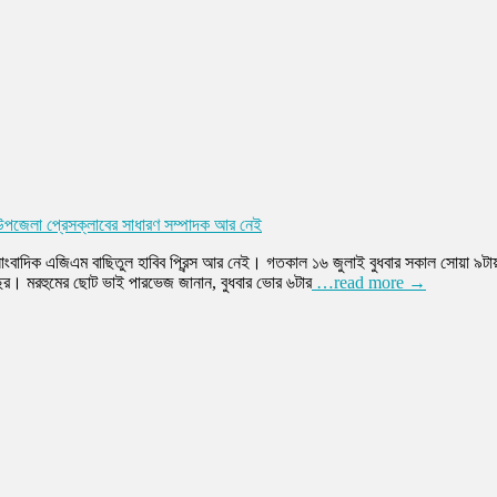
পজেলা প্রেসক্লাবের সাধারণ সম্পাদক আর নেই
ংবাদিক এজিএম বাছিতুল হাবিব প্রিন্স আর নেই। গতকাল ১৬ জুলাই বুধবার সকাল সোয়া ৯টা
বছর। মরহুমের ছোট ভাই পারভেজ জানান, বুধবার ভোর ৬টার
…read more →