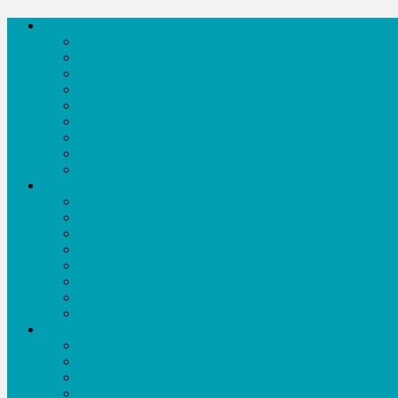
সংবাদ
আন্তর্জাতিক
রাজনীতি
অর্থনীতি
বিনোদন
শিক্ষা
খেলাধূলা
কৃষি
তথ্য প্রযুক্তি
সকল সংবাদ
অনুষ্ঠানমালা
নাটক-ফিল্ম
সংগীতানুষ্ঠান
অজানা কথা
টক শো
খেলাধূলা
কৃষি বিষয়ক
ডকুমেন্টারী
সকল অনুষ্ঠান
সাহিত্য
ছড়া-কবিতা
গল্প
প্রবন্ধ
ইতিহাস ঐতিহ্য