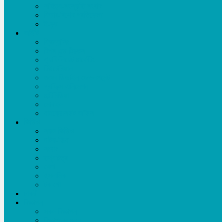
সাহিত্য-সংস্কৃতি সংবাদ
ফিচার-বিশেষ প্রতিবেদন
ই-বুক
আইটি
ফ্রিল্যান্সিং
টিপস এন্ড ট্রিকস
এ্যাফিলিয়েট মার্কেটিং
টিউটোরিয়াল
ওয়েব ডিজাইন-ডেভলপমেন্ট
গ্রাফিক্স-এনিমেশন
মাল্টিমিডিয়া
মোবাইল
মাইক্রোসফট অফিস
ভিডিও
সকল ভিডিও
নাটক-ফিল্ম
সংবাদ
তথ্যচিত্র
খেলা
ইসলামিক
টক শো
চাকরী
বিজ্ঞাপন
সকল বিজ্ঞাপন
বিজ্ঞাপনের মূল্য