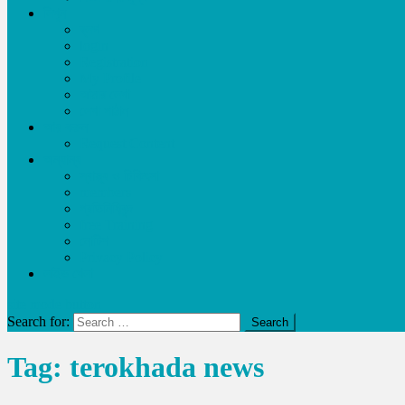
লিখুন
ব্লগ
login
Registration
My Profile
আমার লেখা
লেখা পাঠান
আয় করুন
Request Content
অন্যান্য
স্বাস্থ্য ও চিকিৎসা
members
প্রতিনিধিবৃন্দ
free Training
নোটিশ
Privacy Policy
লাইভ খেলা
site mode button
Search for:
Tag:
terokhada news