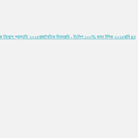
ষক নিয়োগ প্রস্তুতি ২০২৫
রাজনৈতিক দিবস
রাবি - ইংলিশ ১০০% কমন টপিক ২০২৫
রাবি ict