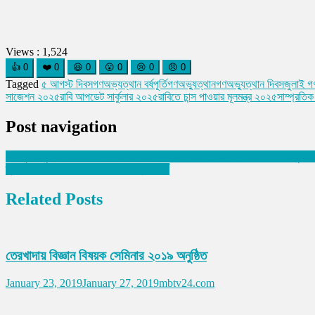
Views :
1,524
👍
0
❤️
0
😆
0
😮
0
😢
0
😠
0
Tagged
৫ আগস্ট দিবস
গণঅভ্যত্থান বর্ষপূর্তি
গণঅভ্যুত্থান
গণঅভ্যুত্থান দিবস
জুলাই গ
সাজেশন ২০২৫
রাবি আপডেট সার্কুলার ২০২৫
রাবিতে চান্স পাওয়ার মূলমন্ত্র ২০২৫
সাম্প্রতিক
Post navigation
ফেসবুক ইস্যু কী? কেন আসে ? আসলে কি সমস্যা ? মনিটাইজেসন পাবেন কিনা ও ইস্যু কি
তৃতীয়বারের মতো বর্ষসেরা, সালাহর অনন্য রেকর্ড
Related Posts
তেরখাদায় বিজ্ঞান বিষয়ক সেমিনার ২০১৯ অনুষ্ঠিত
January 23, 2019
January 27, 2019
mbtv24.com