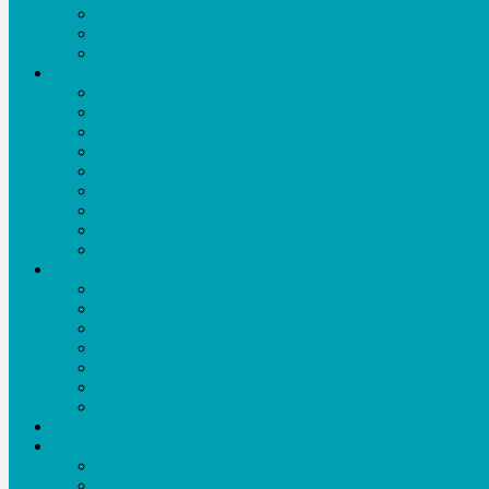
সাহিত্য-সংস্কৃতি সংবাদ
ফিচার-বিশেষ প্রতিবেদন
ই-বুক
আইটি
ফ্রিল্যান্সিং
টিপস এন্ড ট্রিকস
এ্যাফিলিয়েট মার্কেটিং
টিউটোরিয়াল
ওয়েব ডিজাইন-ডেভলপমেন্ট
গ্রাফিক্স-এনিমেশন
মাল্টিমিডিয়া
মোবাইল
মাইক্রোসফট অফিস
ভিডিও
সকল ভিডিও
নাটক-ফিল্ম
সংবাদ
তথ্যচিত্র
খেলা
ইসলামিক
টক শো
চাকরী
বিজ্ঞাপন
সকল বিজ্ঞাপন
বিজ্ঞাপনের মূল্য