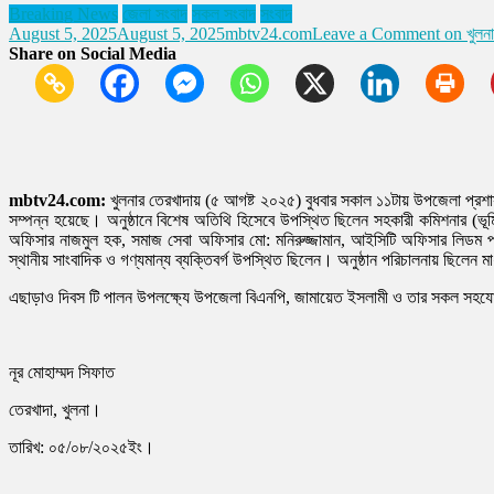
Breaking News
জেলা সংবাদ
সকল সংবাদ
সংবাদ
August 5, 2025
August 5, 2025
mbtv24.com
Leave a Comment
on খুলনা
Share on Social Media
mbtv24.com:
খুলনার তেরখাদায় (৫ আগষ্ট ২০২৫) বুধবার সকাল ১১টায় উপজেলা প্রশ
সম্পন্ন হয়েছে। অনুষ্ঠানে বিশেষ অতিথি হিসেবে উপস্থিত ছিলেন সহকারী কমিশনার (ভূমি)
অফিসার নাজমুল হক, সমাজ সেবা অফিসার মো: মনিরুজ্জামান, আইসিটি অফিসার লিডম পল
স্থানীয় সাংবাদিক ও গণ্যমান্য ব্যক্তিবর্গ উপস্থিত ছিলেন। অনুষ্ঠান পরিচালনায় ছিলেন ম
এছাড়াও দিবস টি পালন উপলক্ষ্যে উপজেলা বিএনপি, জামায়েত ইসলামী ও তার সকল সহযোগ
নূর মোহাম্মদ সিফাত
তেরখাদা, খুলনা।
তারিখ: ০৫/০৮/২০২৫ইং।