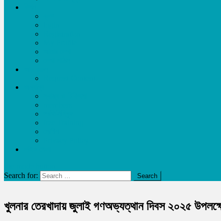
লিখুন
ব্লগ
login
Registration
My Profile
আমার লেখা
লেখা পাঠান
আয় করুন
Request Content
অন্যান্য
স্বাস্থ্য ও চিকিৎসা
members
প্রতিনিধিবৃন্দ
free Training
নোটিশ
Privacy Policy
লাইভ খেলা
site mode button
Search for:
খুলনার তেরখাদায় জুলাই গণঅভ্যত্থান দিবস ২০২৫ উপলক্ষ