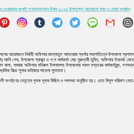
র তেরখাদায় জুলাই গণঅভ্যত্থান দিবস ২০২৫ উপলক্ষ্যে আলোচনা সভা ও দোয়া অনুষ্ঠান
াসনের আয়োজনে নির্বাহী অফিসার জান্নাতুল আফরোজ স্বর্ণার সভাপতিত্বে উপজেলা প্রশাস
 আখি শেখ, উপজেলা স্বাস্থ্য ও প.প কর্মকর্তা মোঃ নুরুন্নবী তুহিন, অফিসার ইনচার্জ মেহ
 বালা, সমবায় অফিসার মনিরুল ইসলামসহ উপজেলার সকল দপ্তরের কর্মকর্তাবৃন্দ, গণঅভ্য
াধ্যমিক ফিল্ড সুপার ভাইজার সাহেলা সুলতানা।
ী সংগঠণের নেতৃত্বে পৃথক পৃথক মিছিল ও পথসভা অনুষ্ঠিত হয়। এতে বিপুল পরিমাণ নেতা