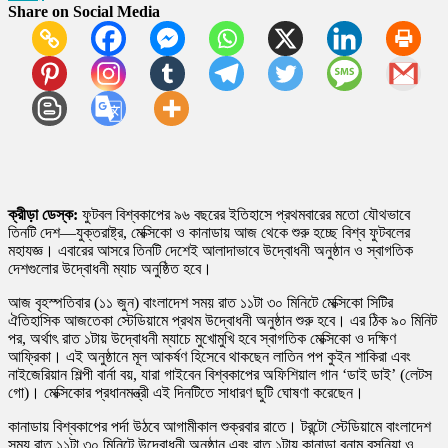
Share on Social Media
ক্রীড়া
ডেস্ক
:
ফুটবল বিশ্বকাপের ৯৬ বছরের ইতিহাসে প্রথমবারের মতো যৌথভাবে
তিনটি দেশ—যুক্তরাষ্ট্র, মেক্সিকো ও কানাডায় আজ থেকে শুরু হচ্ছে বিশ্ব ফুটবলের
মহাযজ্ঞ। এবারের আসরে তিনটি দেশেই আলাদাভাবে উদ্বোধনী অনুষ্ঠান ও স্বাগতিক
দেশগুলোর উদ্বোধনী ম্যাচ অনুষ্ঠিত হবে।
আজ বৃহস্পতিবার (১১ জুন) বাংলাদেশ সময় রাত ১১টা ৩০ মিনিটে মেক্সিকো সিটির
ঐতিহাসিক আজতেকা স্টেডিয়ামে প্রথম উদ্বোধনী অনুষ্ঠান শুরু হবে। এর ঠিক ৯০ মিনিট
পর, অর্থাৎ রাত ১টায় উদ্বোধনী ম্যাচে মুখোমুখি হবে স্বাগতিক মেক্সিকো ও দক্ষিণ
আফ্রিকা। এই অনুষ্ঠানে মূল আকর্ষণ হিসেবে থাকছেন লাতিন পপ কুইন শাকিরা এবং
নাইজেরিয়ান শিল্পী বার্না বয়, যারা গাইবেন বিশ্বকাপের অফিশিয়াল গান ‘ডাই ডাই’ (লেটস
গো)। মেক্সিকোর প্রধানমন্ত্রী এই দিনটিতে সাধারণ ছুটি ঘোষণা করেছেন।
কানাডায় বিশ্বকাপের পর্দা উঠবে আগামীকাল শুক্রবার রাতে। টরন্টো স্টেডিয়ামে বাংলাদেশ
সময় রাত ১১টা ৩০ মিনিটে উদ্বোধনী অনুষ্ঠান এবং রাত ১টায় কানাডা বনাম বসনিয়া ও