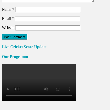
Name
*
Email
*
Website
Live Cricket Score Update
Our Programm