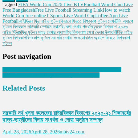
Tagged
FIFA World Cup 2026 Live BTV
Football World Cup Live
Free Bangladesh
Free Live Football Streaming Link
How to watch
World Cup free online
T Sports Live World Cup
Toffee App Live
Football
আইস্ক্রিন ফ্রি লাইভ ফুটবল
কিভাবে ফ্রিতে বিশ্বকাপ ফুটবল দেখব
টফি অ্যাপে
ফুটবল বিশ্বকাপ লাইভ
টি স্পোর্টস সরাসরি খেলা দেখার পদ্ধতি
ফুটবল বিশ্বকাপ ২০২৬
লাইভ স্ট্রিম
ফ্রি ফুটবল ম্যাচ দেখার অ্যাপ
ফ্রি বিশ্বকাপ খেলা দেখার উপায়
বিটিভি লাইভ
ফুটবল বিশ্বকাপ
বিশ্বকাপ ফুটবল সরাসরি দেখার লিংক
মোবাইল অ্যাপে ফ্রিতে বিশ্বকাপ
ফুটবল
Post navigation
হরমুজ প্রণালি দিয়ে সব ধরনের নৌযান চলাচল নিষিদ্ধ ঘোষণা করলো করল ইরান
তেরখাদায় “৫ বছরে ২৫ কোটি বৃক্ষরোপন কর্মসূচী”র শুভ উদ্বোধন
Related Posts
সরকারি নর্থ খুলনা কলেজের রাষ্ট্রবিজ্ঞান বিভাগের ২০২০-২১ শিক্ষাবর্ষের
ছাত্র-ছাত্রীদের বিদায় সংবর্ধনা ও দোয়া অনুষ্ঠান সম্পন্ন
April 28, 2026
April 28, 2026
mbtv24.com