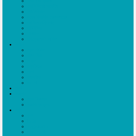
টিপস এন্ড ট্রিকস
এ্যাফিলিয়েট মার্কেটিং
টিউটোরিয়াল
ওয়েব ডিজাইন-ডেভলপমেন্ট
গ্রাফিক্স-এনিমেশন
মাল্টিমিডিয়া
মোবাইল
মাইক্রোসফট অফিস
ভিডিও
সকল ভিডিও
নাটক-ফিল্ম
সংবাদ
তথ্যচিত্র
খেলা
ইসলামিক
টক শো
চাকরী
বিজ্ঞাপন
সকল বিজ্ঞাপন
বিজ্ঞাপনের মূল্য
লিখুন
ব্লগ
login
Registration
My Profile