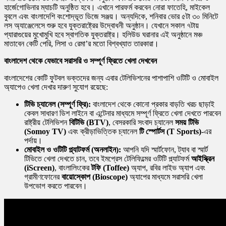
হার্জেগোভিনার ম্যাচটি অনুষ্ঠিত হবে। এখানে পারফর্ম করবেন নোরা ফাতেহি, মাইকেল
বুবলে এবং বাংলাদেশি বংশোদ্ভূত ডিজে সঞ্জয়। অন্যদিকে, শনিবার ভোর ৫টা ৩০ মিনিটে
লস অ্যাঞ্জেলেসে শুরু হবে যুক্তরাষ্ট্রের উদ্বোধনী অনুষ্ঠান। যেখানে সকাল ৭টায়
প্যারাগুয়ের মুখোমুখি হবে স্বাগতিক যুক্তরাষ্ট্র। হলিউড ঘরানার এই অনুষ্ঠানে মঞ্চ
মাতাবেন কেটি পেরি, লিসা ও রেমা’র মতো বিশ্বখ্যাত তারকারা।
বাংলাদেশ
থেকে
যেভাবে
সরাসরি
ও
সম্পূর্ণ
ফ্রিতে
খেলা
দেখবেন
বাংলাদেশের কোটি ফুটবল ভক্তদের জন্য এবার টেলিভিশনের পাশাপাশি ওটিটি ও মোবাইল
অ্যাপেও খেলা দেখার দারুণ সুযোগ রয়েছে:
টিভি
চ্যানেল
(
সম্পূর্ণ
ফ্রি
):
বাংলাদেশ থেকে কোনো প্রকার বাড়তি খরচ ছাড়াই
কেবল সাধারণ ডিশ লাইনে বা এন্টেনার মাধ্যমে সম্পূর্ণ ফ্রিতে খেলা দেখতে পারবেন
রাষ্ট্রীয় টেলিভিশন
বিটিভি
(BTV)
, বেসরকারি সংবাদ চ্যানেল
সময়
টিভি
(Somoy TV)
এবং ক্রীড়াভিত্তিক চ্যানেল
টি
স্পোর্টস
(T Sports)
-এর
পর্দায়।
মোবাইল
ও
ওটিটি
প্ল্যাটফর্ম
(
অনলাইন
):
আপনি যদি স্মার্টফোন, ট্যাব বা স্মার্ট
টিভিতে খেলা দেখতে চান, তবে ইমপ্রেস টেলিফিল্মের ওটিটি প্ল্যাটফর্ম
আইস্ক্রিন
(iScreen)
, বাংলালিংকের
টফি
(Toffee)
অ্যাপ, রবির লাইভ অ্যাপ এবং
গ্রামীণফোনের
বায়োস্কোপ
(Bioscope)
অ্যাপের মাধ্যমে সরাসরি খেলা
উপভোগ করতে পারবেন।