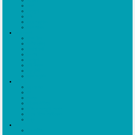
বিনোদন
শিক্ষা
খেলাধূলা
কৃষি
তথ্য প্রযুক্তি
সকল সংবাদ
অনুষ্ঠানমালা
নাটক-ফিল্ম
সংগীতানুষ্ঠান
অজানা কথা
টক শো
খেলাধূলা
কৃষি বিষয়ক
ডকুমেন্টারী
সকল অনুষ্ঠান
সাহিত্য
ছড়া-কবিতা
গল্প
প্রবন্ধ
ইতিহাস ঐতিহ্য
সাহিত্য-সংস্কৃতি সংবাদ
ফিচার-বিশেষ প্রতিবেদন
ই-বুক
আইটি
ফ্রিল্যান্সিং