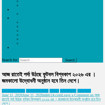
আমার লেখা
লেখা পাঠান
আয় করুন
Request Content
অন্যান্য
স্বাস্থ্য ও চিকিৎসা
members
প্রতিনিধিবৃন্দ
free Training
নোটিশ
Privacy Policy
লাইভ খেলা
site mode button
Search for:
আজ রাতেই পর্দা উঠছে ফুটবল বিশ্বকাপ ২০২৬ এর ।
জমকালো উদ্বোধনী অনুষ্ঠান হবে তিন দেশে।
Breaking News
আন্তর্জাতিক সংবাদ
খেলাধূলা
তথ্য প্রযুক্তি
সকল সংবাদ
June 11, 2026
June 11, 2026
mbtv24.com
Leave a Comment
on আজ
রাতেই পর্দা উঠছে ফুটবল বিশ্বকাপ ২০২৬ এর । জমকালো উদ্বোধনী অনুষ্ঠান হবে তিন
দেশে।