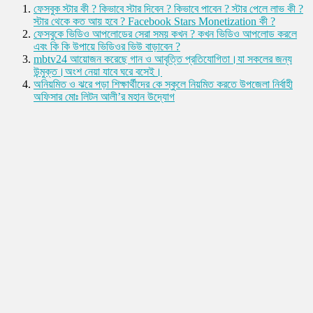
ফেসবুক স্টার কী ? কিভাবে স্টার দিবেন ? কিভাবে পাবেন ? স্টার পেলে লাভ কী ?
স্টার থেকে কত আয় হবে ? Facebook Stars Monetization কী ?
ফেসবুকে ভিডিও আপলোডের সেরা সময় কখন ? কখন ভিডিও আপলোড করলে
এবং কি কি উপায়ে ভিডিওর ভিউ বাড়াবেন ?
mbtv24 আয়োজন করেছে গান ও আবৃত্তি প্রতিযোগিতা।যা সকলের জন্য
উন্মুক্ত।অংশ নেয়া যাবে ঘরে বসেই।
অনিয়মিত ও ঝরে পড়া শিক্ষার্থীদের কে স্কুলে নিয়মিত করতে উপজেলা নির্বাহী
অফিসার মোঃ লিটন আলী’র মহান উদ্যোগ