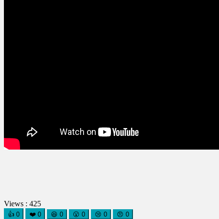
Views :
425
👍
0
❤️
0
😆
0
😮
0
😢
0
😠
0