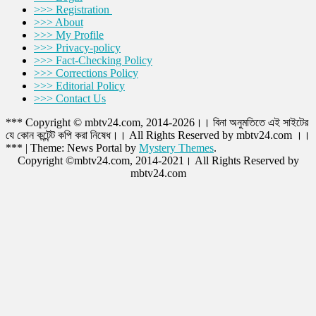
>>> Registration
>>> About
>>> My Profile
>>> Privacy-policy
>>> Fact-Checking Policy
>>> Corrections Policy
>>> Editorial Policy
>>> Contact Us
*** Copyright © mbtv24.com, 2014-2026।। বিনা অনুমতিতে এই সাইটের
যে কোন কন্টেন্ট কপি করা নিষেধ।। All Rights Reserved by mbtv24.com ।।
***
|
Theme: News Portal by
Mystery Themes
.
Copyright ©mbtv24.com, 2014-2021। All Rights Reserved by
mbtv24.com