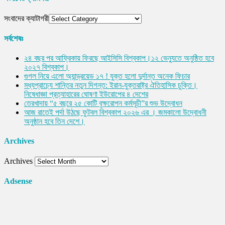
সংবাদের ক্যাটাগরী
সর্বশেষঃ
২৪ বছর পর আফ্রিকায় ফিরছে আইসিসি বিশ্বকাপ।১২ ভেন্যুতে অনুষ্ঠিত হবে
২০২৭ বিশ্বকাপ।
গুগল নিয়ে এলো অ্যান্ড্রয়েড ১৭ ! যুক্ত হলো দুর্দান্ত অনেক ফিচার
মধ্যপ্রাচ্যে শান্তির নতুন দিগন্ত: ইরান-যুক্তরাষ্ট্র ঐতিহাসিক চুক্তি।
নিষেধাজ্ঞা প্রত্যাহারের ঘোষণা ইউরোপের ৪ দেশের
তেরখাদায় “৫ বছরে ২৫ কোটি বৃক্ষরোপন কর্মসূচী”র শুভ উদ্বোধন
আজ রাতেই পর্দা উঠছে ফুটবল বিশ্বকাপ ২০২৬ এর । জমকালো উদ্বোধনী
অনুষ্ঠান হবে তিন দেশে।
Archives
Archives
Adsense