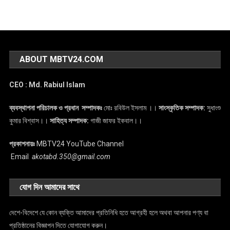
ABOUT MBTV24.COM
CEO : Md. Rabiul Islam
ব্যবস্থাপনা পরিচালক ও প্রধান সম্পাদকঃ
মোঃ রবিউল ইসলাম ।।
সাংস্কৃতিক সম্পাদক:
সুধাংশু
কুমার বিশ্বাস।।
সাহিত্য সম্পাদক:
গাজী জাফর ইকবাল।।
প্রকাশনায়ঃ
MBTV24 YouTube Channel
Email
:
akotabd.350@gmail.com
যোগ দিন আমাদের সাথে
দেশে-বিদেশে যে কোন ব্যক্তি আমাদের প্রতিনিধি হতে আগ্রহী হলে অথবা আপনার পণ্য বা
প্রতিষ্ঠানের বিজ্ঞাপন দিতে যোগাযোগ করুন।