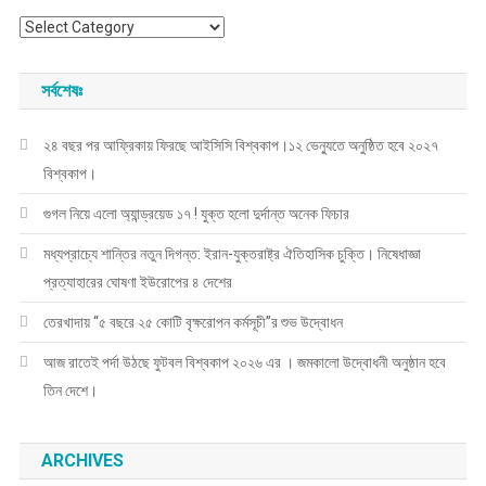
সংবাদের
ক্যাটাগরী
সর্বশেষঃ
২৪ বছর পর আফ্রিকায় ফিরছে আইসিসি বিশ্বকাপ।১২ ভেন্যুতে অনুষ্ঠিত হবে ২০২৭
বিশ্বকাপ।
গুগল নিয়ে এলো অ্যান্ড্রয়েড ১৭ ! যুক্ত হলো দুর্দান্ত অনেক ফিচার
মধ্যপ্রাচ্যে শান্তির নতুন দিগন্ত: ইরান-যুক্তরাষ্ট্র ঐতিহাসিক চুক্তি। নিষেধাজ্ঞা
প্রত্যাহারের ঘোষণা ইউরোপের ৪ দেশের
তেরখাদায় “৫ বছরে ২৫ কোটি বৃক্ষরোপন কর্মসূচী”র শুভ উদ্বোধন
আজ রাতেই পর্দা উঠছে ফুটবল বিশ্বকাপ ২০২৬ এর । জমকালো উদ্বোধনী অনুষ্ঠান হবে
তিন দেশে।
ARCHIVES