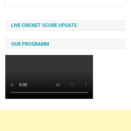
?
মনিটাইজেসন
পাবেন
কিনা
LIVE CRICKET SCORE UPDATE
ও
ইস্যু
OUR PROGRAMM
কিভাবে
দূর
করবেন
।