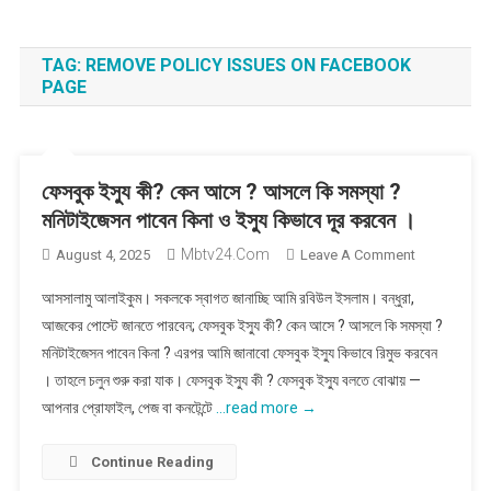
TAG:
REMOVE POLICY ISSUES ON FACEBOOK
PAGE
ফেসবুক ইস্যু কী? কেন আসে ? আসলে কি সমস্যা ?
মনিটাইজেসন পাবেন কিনা ও ইস্যু কিভাবে দূর করবেন ।
Mbtv24.com
On
August 4, 2025
Leave A Comment
ফেসবুক
আসসালামু আলাইকুম। সকলকে স্বাগত জানাচ্ছি আমি রবিউল ইসলাম। বন্ধুরা,
ইস্যু
আজকের পোস্টে জানতে পারবেন; ফেসবুক ইস্যু কী? কেন আসে ? আসলে কি সমস্যা ?
কী?
মনিটাইজেসন পাবেন কিনা ? এরপর আমি জানাবো ফেসবুক ইস্যু কিভাবে রিমুভ করবেন
কেন
। তাহলে চলুন শুরু করা যাক। ফেসবুক ইস্যু কী ? ফেসবুক ইস্যু বলতে বোঝায় —
আসে
?
আপনার প্রোফাইল, পেজ বা কনটেন্টে
…read more →
আসলে
কি
Continue Reading
সমস্যা