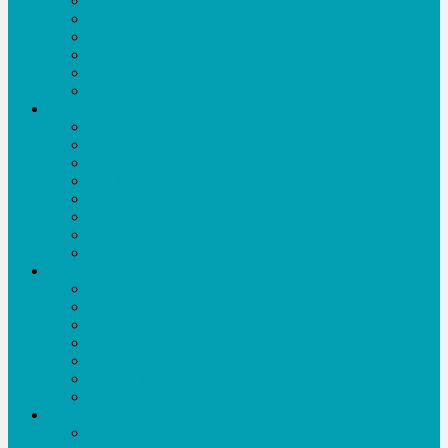
বিনোদন
শিক্ষা
খেলাধূলা
কৃষি
তথ্য প্রযুক্তি
সকল সংবাদ
অনুষ্ঠানমালা
নাটক-ফিল্ম
সংগীতানুষ্ঠান
অজানা কথা
টক শো
খেলাধূলা
কৃষি বিষয়ক
ডকুমেন্টারী
সকল অনুষ্ঠান
সাহিত্য
ছড়া-কবিতা
গল্প
প্রবন্ধ
ইতিহাস ঐতিহ্য
সাহিত্য-সংস্কৃতি সংবাদ
ফিচার-বিশেষ প্রতিবেদন
ই-বুক
আইটি
ফ্রিল্যান্সিং