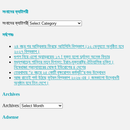
সংবাদের ক্যাটাগরী
সংবাদের ক্যাটাগরী
সর্বশেষঃ
২৪ বছর পর আফ্রিকায় ফিরছে আইসিসি বিশ্বকাপ।১২ ভেন্যুতে অনুষ্ঠিত হবে
২০২৭ বিশ্বকাপ।
গুগল নিয়ে এলো অ্যান্ড্রয়েড ১৭ ! যুক্ত হলো দুর্দান্ত অনেক ফিচার
মধ্যপ্রাচ্যে শান্তির নতুন দিগন্ত: ইরান-যুক্তরাষ্ট্র ঐতিহাসিক চুক্তি।
নিষেধাজ্ঞা প্রত্যাহারের ঘোষণা ইউরোপের ৪ দেশের
তেরখাদায় “৫ বছরে ২৫ কোটি বৃক্ষরোপন কর্মসূচী”র শুভ উদ্বোধন
আজ রাতেই পর্দা উঠছে ফুটবল বিশ্বকাপ ২০২৬ এর । জমকালো উদ্বোধনী
অনুষ্ঠান হবে তিন দেশে।
Archives
Archives
Adsense