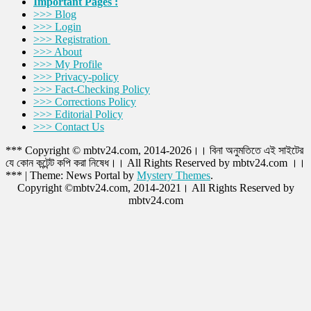
Important Pages :
>>> Blog
>>> Login
>>> Registration
>>> About
>>> My Profile
>>> Privacy-policy
>>> Fact-Checking Policy
>>> Corrections Policy
>>> Editorial Policy
>>> Contact Us
*** Copyright © mbtv24.com, 2014-2026।। বিনা অনুমতিতে এই সাইটের
যে কোন কন্টেন্ট কপি করা নিষেধ।। All Rights Reserved by mbtv24.com ।।
***
|
Theme: News Portal by
Mystery Themes
.
Copyright ©mbtv24.com, 2014-2021। All Rights Reserved by
mbtv24.com