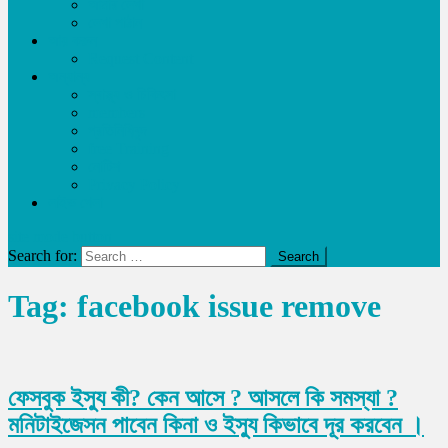
আমার লেখা
লেখা পাঠান
আয় করুন
Request Content
অন্যান্য
স্বাস্থ্য ও চিকিৎসা
members
প্রতিনিধিবৃন্দ
free Training
নোটিশ
Privacy Policy
লাইভ খেলা
site mode button
Search for:
Tag:
facebook issue remove
ফেসবুক ইস্যু কী? কেন আসে ? আসলে কি সমস্যা ?
মনিটাইজেসন পাবেন কিনা ও ইস্যু কিভাবে দূর করবেন ।