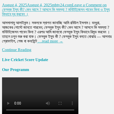
August 4, 2025
August 4, 2025
mbtv24.com
Leave a Comment
on
ফেসবুক ইস্যু কী? কেন আসে ? আসলে কি সমস্যা ? মনিটাইজেসন পাবেন কিনা ও ইস্যু
কিভাবে দূর করবেন ।
আসসালামু আলাইকুম। সকলকে স্বাগত জানাচ্ছি আমি রবিউল ইসলাম। বন্ধুরা,
আজকের পোস্টে জানতে পারবেন; ফেসবুক ইস্যু কী? কেন আসে ? আসলে কি সমস্যা ?
মনিটাইজেসন পাবেন কিনা ? এরপর আমি জানাবো ফেসবুক ইস্যু কিভাবে রিমুভ করবেন ।
তাহলে চলুন শুরু করা যাক। ফেসবুক ইস্যু কী ? ফেসবুক ইস্যু বলতে বোঝায় — আপনার
প্রোফাইল, পেজ বা কনটেন্টে
…read more →
Continue Reading
Live Cricket Score Update
Our Programm