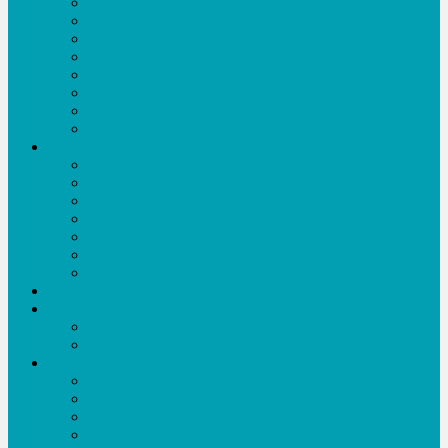
টিপস এন্ড ট্রিকস
এ্যাফিলিয়েট মার্কেটিং
টিউটোরিয়াল
ওয়েব ডিজাইন-ডেভলপমেন্ট
গ্রাফিক্স-এনিমেশন
মাল্টিমিডিয়া
মোবাইল
মাইক্রোসফট অফিস
ভিডিও
সকল ভিডিও
নাটক-ফিল্ম
সংবাদ
তথ্যচিত্র
খেলা
ইসলামিক
টক শো
চাকরী
বিজ্ঞাপন
সকল বিজ্ঞাপন
বিজ্ঞাপনের মূল্য
লিখুন
ব্লগ
login
Registration
My Profile