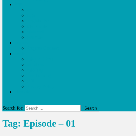
লিখুন
ব্লগ
login
Registration
My Profile
আমার লেখা
লেখা পাঠান
আয় করুন
Request Content
অন্যান্য
স্বাস্থ্য ও চিকিৎসা
members
প্রতিনিধিবৃন্দ
free Training
নোটিশ
Privacy Policy
লাইভ খেলা
site mode button
Search for:
Tag:
Episode – 01