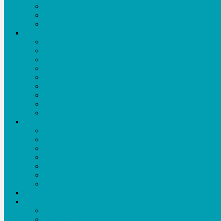
সাহিত্য-সংস্কৃতি সংবাদ
ফিচার-বিশেষ প্রতিবেদন
ই-বুক
আইটি
ফ্রিল্যান্সিং
টিপস এন্ড ট্রিকস
এ্যাফিলিয়েট মার্কেটিং
টিউটোরিয়াল
ওয়েব ডিজাইন-ডেভলপমেন্ট
গ্রাফিক্স-এনিমেশন
মাল্টিমিডিয়া
মোবাইল
মাইক্রোসফট অফিস
ভিডিও
সকল ভিডিও
নাটক-ফিল্ম
সংবাদ
তথ্যচিত্র
খেলা
ইসলামিক
টক শো
চাকরী
বিজ্ঞাপন
সকল বিজ্ঞাপন
বিজ্ঞাপনের মূল্য