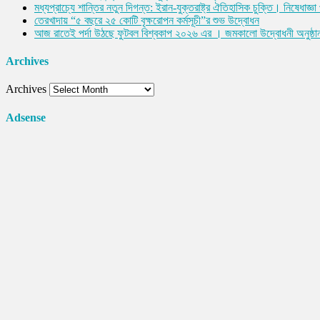
মধ্যপ্রাচ্যে শান্তির নতুন দিগন্ত: ইরান-যুক্তরাষ্ট্র ঐতিহাসিক চুক্তি। নিষেধাজ
তেরখাদায় “৫ বছরে ২৫ কোটি বৃক্ষরোপন কর্মসূচী”র শুভ উদ্বোধন
আজ রাতেই পর্দা উঠছে ফুটবল বিশ্বকাপ ২০২৬ এর । জমকালো উদ্বোধনী অনুষ্ঠা
Archives
Archives
Adsense