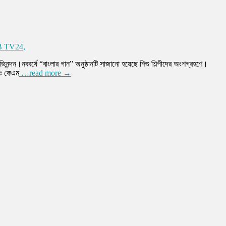
MB TV24,
।নববর্ষে “বাংলার গান” অনুষ্ঠানটি সাজানো হয়েছে শিশু শিল্পীদের অংশগ্রহণে।
েঃ কেএম
…read more →