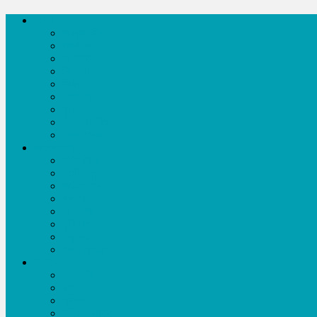
সংবাদ
আন্তর্জাতিক
রাজনীতি
অর্থনীতি
বিনোদন
শিক্ষা
খেলাধূলা
কৃষি
তথ্য প্রযুক্তি
সকল সংবাদ
অনুষ্ঠানমালা
নাটক-ফিল্ম
সংগীতানুষ্ঠান
অজানা কথা
টক শো
খেলাধূলা
কৃষি বিষয়ক
ডকুমেন্টারী
সকল অনুষ্ঠান
সাহিত্য
ছড়া-কবিতা
গল্প
প্রবন্ধ
ইতিহাস ঐতিহ্য