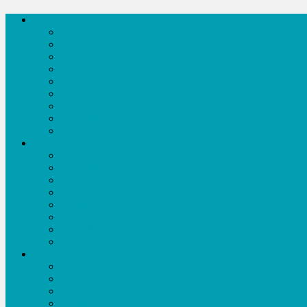
সংবাদ
আন্তর্জাতিক
রাজনীতি
অর্থনীতি
বিনোদন
শিক্ষা
খেলাধূলা
কৃষি
তথ্য প্রযুক্তি
সকল সংবাদ
অনুষ্ঠানমালা
নাটক-ফিল্ম
সংগীতানুষ্ঠান
অজানা কথা
টক শো
খেলাধূলা
কৃষি বিষয়ক
ডকুমেন্টারী
সকল অনুষ্ঠান
সাহিত্য
ছড়া-কবিতা
গল্প
প্রবন্ধ
ইতিহাস ঐতিহ্য