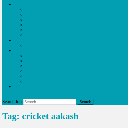
লিখুন
ব্লগ
login
Registration
My Profile
আমার লেখা
লেখা পাঠান
আয় করুন
Request Content
অন্যান্য
স্বাস্থ্য ও চিকিৎসা
members
প্রতিনিধিবৃন্দ
free Training
নোটিশ
Privacy Policy
লাইভ খেলা
site mode button
Search for:
Tag:
cricket aakash