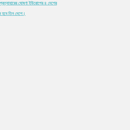
্ঞা প্রত্যাহারের ঘোষণা ইউরোপের ৪ দেশের
ন হবে তিন দেশে।