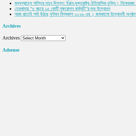
মধ্যপ্রাচ্যে শান্তির নতুন দিগন্ত: ইরান-যুক্তরাষ্ট্র ঐতিহাসিক চুক্তি। নিষেধাজ
তেরখাদায় “৫ বছরে ২৫ কোটি বৃক্ষরোপন কর্মসূচী”র শুভ উদ্বোধন
আজ রাতেই পর্দা উঠছে ফুটবল বিশ্বকাপ ২০২৬ এর । জমকালো উদ্বোধনী অনুষ্ঠা
Archives
Archives
Adsense