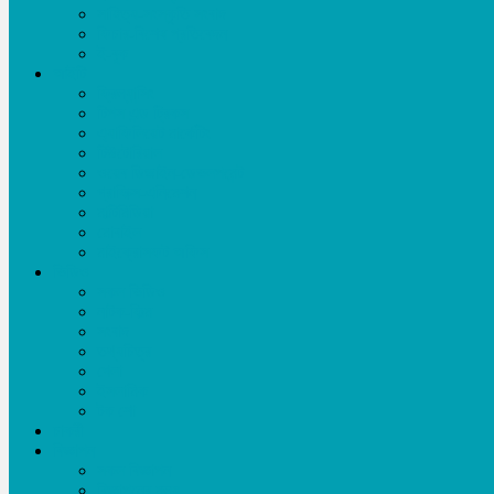
সাহিত্য-সংস্কৃতি সংবাদ
ফিচার-বিশেষ প্রতিবেদন
ই-বুক
আইটি
ফ্রিল্যান্সিং
টিপস এন্ড ট্রিকস
এ্যাফিলিয়েট মার্কেটিং
টিউটোরিয়াল
ওয়েব ডিজাইন-ডেভলপমেন্ট
গ্রাফিক্স-এনিমেশন
মাল্টিমিডিয়া
মোবাইল
মাইক্রোসফট অফিস
ভিডিও
সকল ভিডিও
নাটক-ফিল্ম
সংবাদ
তথ্যচিত্র
খেলা
ইসলামিক
টক শো
চাকরী
বিজ্ঞাপন
সকল বিজ্ঞাপন
বিজ্ঞাপনের মূল্য