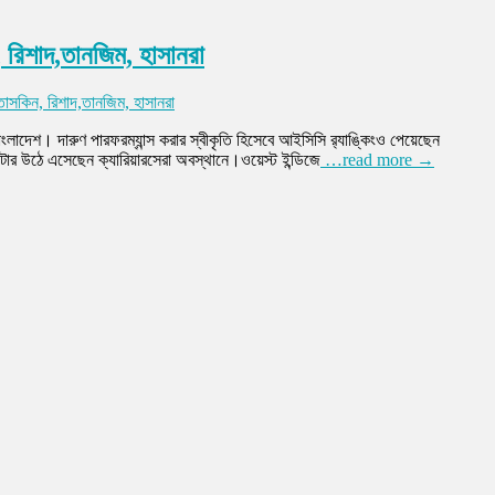
ন, রিশাদ,তানজিম, হাসানরা
 তাসকিন, রিশাদ,তানজিম, হাসানরা
ংলাদেশ। দারুণ পারফরম্যান্স করার স্বীকৃতি হিসেবে আইসিসি র‌্যাঙ্কিংও পেয়েছেন
টার উঠে এসেছেন ক্যারিয়ারসেরা অবস্থানে।ওয়েস্ট ইন্ডিজে
…read more →