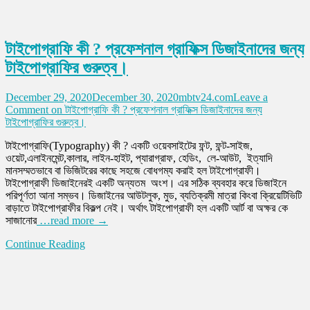
টাইপোগ্রাফি কী ? প্রফেশনাল গ্রাফিক্স ডিজাইনাদের জন্য
টাইপোগ্রাফির গুরুত্ব।
December 29, 2020
December 30, 2020
mbtv24.com
Leave a
Comment
on টাইপোগ্রাফি কী ? প্রফেশনাল গ্রাফিক্স ডিজাইনাদের জন্য
টাইপোগ্রাফির গুরুত্ব।
টাইপোগ্রাফি(Typography) কী ? একটি ওয়েবসাইটের ফন্ট, ফন্ট-সাইজ,
ওয়েট,এলাইনমেন্ট,কালার, লাইন-হাইট, প্যারাগ্রাফ, হেডিং, লে-আউট, ইত্যাদি
মানসম্মতভাবে বা ভিজিটরের কাছে সহজে বোধগম্য করাই হল টাইপোগ্রাফী।
টাইপোগ্রাফী ডিজাইনেরই একটি অন্যতম অংশ। এর সঠিক ব্যবহার করে ডিজাইনে
পরিপূর্ণতা আনা সম্ভব। ডিজাইনের আউটলুক, মুড, ব্যতিক্রমী মাত্রা কিংবা ক্রিয়েটিভিটি
বাড়াতে টাইপোগ্রাফীর বিকল্প নেই। অর্থাৎ টাইপোগ্রাফী হল একটি আর্ট বা অক্ষর কে
সাজানোর
…read more →
Continue Reading