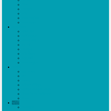
বিনোদন
শিক্ষা
খেলাধূলা
কৃষি
তথ্য প্রযুক্তি
সকল সংবাদ
অনুষ্ঠানমালা
নাটক-ফিল্ম
সংগীতানুষ্ঠান
অজানা কথা
টক শো
খেলাধূলা
কৃষি বিষয়ক
ডকুমেন্টারী
সকল অনুষ্ঠান
সাহিত্য
ছড়া-কবিতা
গল্প
প্রবন্ধ
ইতিহাস ঐতিহ্য
সাহিত্য-সংস্কৃতি সংবাদ
ফিচার-বিশেষ প্রতিবেদন
ই-বুক
আইটি
ফ্রিল্যান্সিং