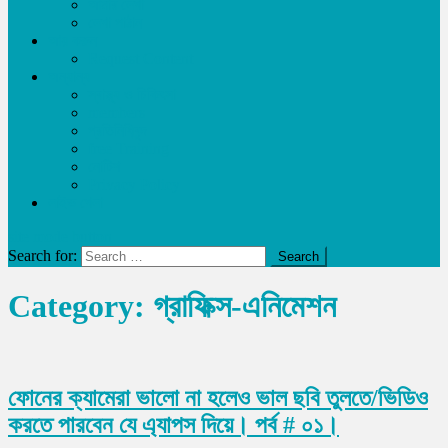
আমার লেখা
লেখা পাঠান
আয় করুন
Request Content
অন্যান্য
স্বাস্থ্য ও চিকিৎসা
members
প্রতিনিধিবৃন্দ
free Training
নোটিশ
Privacy Policy
লাইভ খেলা
site mode button
Search for:
Category:
গ্রাফিক্স-এনিমেশন
ফোনের ক্যামেরা ভালো না হলেও ভাল ছবি তুলতে/ভিডিও
করতে পারবেন যে এ্যাপস দিয়ে। পর্ব # ০১।