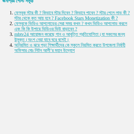
জনপ্রিয় পোস্ট সমূহঃ
ফেসবুক স্টার কী ? কিভাবে স্টার দিবেন ? কিভাবে পাবেন ? স্টার পেলে লাভ কী ?
স্টার থেকে কত আয় হবে ? Facebook Stars Monetization কী ?
ফেসবুকে ভিডিও আপলোডের সেরা সময় কখন ? কখন ভিডিও আপলোড করলে
এবং কি কি উপায়ে ভিডিওর ভিউ বাড়াবেন ?
mbtv24 আয়োজন করেছে গান ও আবৃত্তি প্রতিযোগিতা।যা সকলের জন্য
উন্মুক্ত।অংশ নেয়া যাবে ঘরে বসেই।
অনিয়মিত ও ঝরে পড়া শিক্ষার্থীদের কে স্কুলে নিয়মিত করতে উপজেলা নির্বাহী
অফিসার মোঃ লিটন আলী’র মহান উদ্যোগ