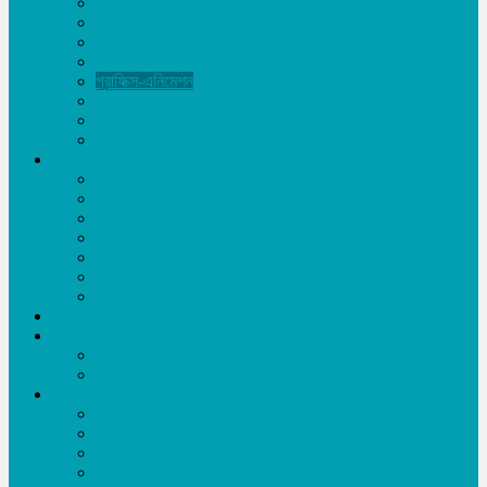
টিপস এন্ড ট্রিকস
এ্যাফিলিয়েট মার্কেটিং
টিউটোরিয়াল
ওয়েব ডিজাইন-ডেভলপমেন্ট
গ্রাফিক্স-এনিমেশন
মাল্টিমিডিয়া
মোবাইল
মাইক্রোসফট অফিস
ভিডিও
সকল ভিডিও
নাটক-ফিল্ম
সংবাদ
তথ্যচিত্র
খেলা
ইসলামিক
টক শো
চাকরী
বিজ্ঞাপন
সকল বিজ্ঞাপন
বিজ্ঞাপনের মূল্য
লিখুন
ব্লগ
login
Registration
My Profile