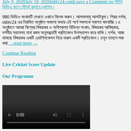
July 9, 2020
July 18, 2020
mbtv24.com
Leave a Comment
on লাইভ
ভিডিও কলে সৌন্দর্য বাড়াবে এ্যাপস।
980 ভিডিও সংবাদটি দেখতে এখানে ক্লিক করুন। আসসালামু আলাইকুম। প্রিয় দর্শক,
mbtv24 এর নিয়মিত অনুষ্ঠান অজানা কথার এই পর্বে সকলকে স্বাগত জানাচ্ছি।এ
অনুষ্ঠানে আমরা বিশ্বের বিষ্ময়কর ও অবিশ্বাস্য বিভিন্ন সংবাদ, বিষ্ময়কর আবিষ্কার,
দর্শনীয় স্থানসহ নানা রকম অনুসন্ধ্যানী প্রতিবেদন উপস্থাপন করে থাকি। দর্শক, আজ
থাকছে বিষ্ময়কর একটি এ্যাপ্লিকেসন নিয়ে দারুন একটি প্রতিবেদন। চলুন তাহলে শুরু
করা
…read more →
Continue Reading
Live Cricket Score Update
Our Programm