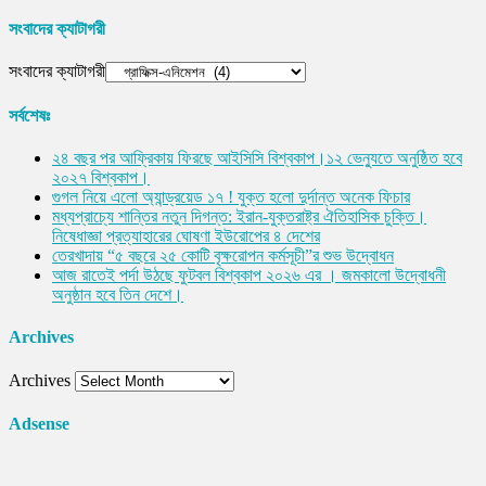
সংবাদের ক্যাটাগরী
সংবাদের ক্যাটাগরী
সর্বশেষঃ
২৪ বছর পর আফ্রিকায় ফিরছে আইসিসি বিশ্বকাপ।১২ ভেন্যুতে অনুষ্ঠিত হবে
২০২৭ বিশ্বকাপ।
গুগল নিয়ে এলো অ্যান্ড্রয়েড ১৭ ! যুক্ত হলো দুর্দান্ত অনেক ফিচার
মধ্যপ্রাচ্যে শান্তির নতুন দিগন্ত: ইরান-যুক্তরাষ্ট্র ঐতিহাসিক চুক্তি।
নিষেধাজ্ঞা প্রত্যাহারের ঘোষণা ইউরোপের ৪ দেশের
তেরখাদায় “৫ বছরে ২৫ কোটি বৃক্ষরোপন কর্মসূচী”র শুভ উদ্বোধন
আজ রাতেই পর্দা উঠছে ফুটবল বিশ্বকাপ ২০২৬ এর । জমকালো উদ্বোধনী
অনুষ্ঠান হবে তিন দেশে।
Archives
Archives
Adsense