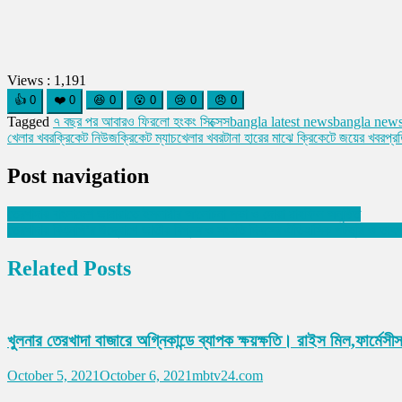
Views :
1,191
👍
0
❤️
0
😆
0
😮
0
😢
0
😠
0
Tagged
৭ বছর পর আবারও ফিরলো হংকং সিক্সেস
bangla latest news
bangla new
খেলার খবর
ক্রিকেট নিউজ
ক্রিকেট ম্যাচ
খেলার খবর
টানা হারের মাঝে ক্রিকেটে জয়ের খবর
প্র
Post navigation
তেরখাদায় বাংলাদেশ জামায়াতে ইসলামীর আলোচনা সভা ও দোয়া মাহফিল অনুষ্ঠিত
তেরখাদায় বিএনপি’র উদ্যোগে জাতীয় বিপ্লব ও সংহতি দিবসের ঐতিহাসিক পটভূমি ও তাৎপ
Related Posts
খুলনার তেরখাদা বাজারে অগ্নিকান্ডে ব্যাপক ক্ষয়ক্ষতি। রাইস মিল,ফার্মেস
October 5, 2021
October 6, 2021
mbtv24.com