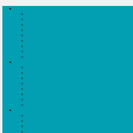
সংবাদ
আন্তর্জাতিক
রাজনীতি
অর্থনীতি
বিনোদন
শিক্ষা
খেলাধূলা
কৃষি
তথ্য প্রযুক্তি
সকল সংবাদ
অনুষ্ঠানমালা
নাটক-ফিল্ম
সংগীতানুষ্ঠান
অজানা কথা
টক শো
খেলাধূলা
কৃষি বিষয়ক
ডকুমেন্টারী
সকল অনুষ্ঠান
সাহিত্য
ছড়া-কবিতা
গল্প
প্রবন্ধ
ইতিহাস ঐতিহ্য