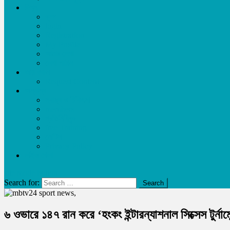
লিখুন
ব্লগ
login
Registration
My Profile
আমার লেখা
লেখা পাঠান
আয় করুন
Request Content
অন্যান্য
স্বাস্থ্য ও চিকিৎসা
members
প্রতিনিধিবৃন্দ
free Training
নোটিশ
Privacy Policy
লাইভ খেলা
site mode button
Search for:
৬ ওভারে ১৪৭ রান করে ‘হংকং ইন্টারন্যাশনাল সিক্সেস টুর্না