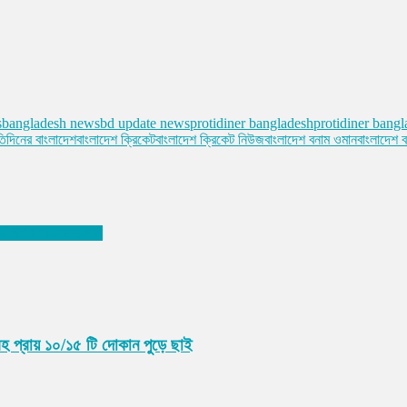
s
bangladesh news
bd update news
protidiner bangladesh
protidiner bang
তিদিনের বাংলাদেশ
বাংলাদেশ ক্রিকেট
বাংলাদেশ ক্রিকেট নিউজ
বাংলাদেশ বনাম ওমান
বাংলাদেশ ব
র্য শীর্ষক আলোচনা সভা
ীসহ প্রায় ১০/১৫ টি দোকান পুড়ে ছাই