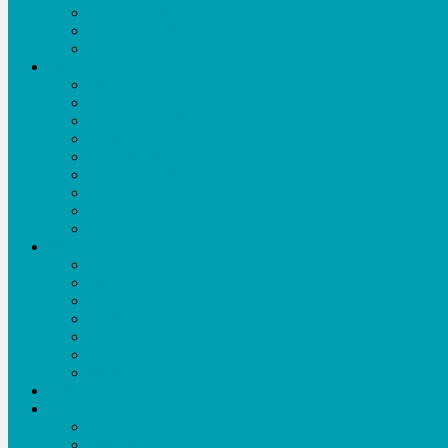
সাহিত্য-সংস্কৃতি সংবাদ
ফিচার-বিশেষ প্রতিবেদন
ই-বুক
আইটি
ফ্রিল্যান্সিং
টিপস এন্ড ট্রিকস
এ্যাফিলিয়েট মার্কেটিং
টিউটোরিয়াল
ওয়েব ডিজাইন-ডেভলপমেন্ট
গ্রাফিক্স-এনিমেশন
মাল্টিমিডিয়া
মোবাইল
মাইক্রোসফট অফিস
ভিডিও
সকল ভিডিও
নাটক-ফিল্ম
সংবাদ
তথ্যচিত্র
খেলা
ইসলামিক
টক শো
চাকরী
বিজ্ঞাপন
সকল বিজ্ঞাপন
বিজ্ঞাপনের মূল্য