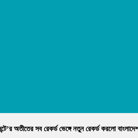
মেন্টে’র অতীতের সব রেকর্ড ভেঙ্গে নতুন রেকর্ড করলো বাংলাদে