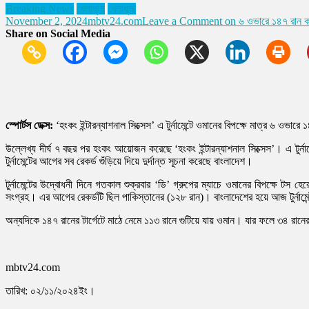
Breaking News
খেলাধূলা
খেলাধূলা
November 2, 2024
mbtv24.com
Leave a Comment
on ৬ ওভারে ১৪৭ রান করে ‘
Share on Social Media
স্পোর্টস ডেক্স:
‘হংকং ইন্টারন্যাশনাল সিক্সেস’ এ টুর্নামেন্টে ওমানের বিপক্ষে মাত্র ৬ ওভার
উল্লেখ্য দীর্ঘ ৭ বছর পর হংকং আয়োজন করেছে ‘হংকং ইন্টারন্যাশনাল সিক্সেস’। এ টুর্ন
টুর্নামেন্টের আগের সব রেকর্ড গুঁড়িয়ে দিয়ে দুর্দান্ত সূচনা করেছে বাংলাদেশ।
টুর্নামেন্টের উদ্বোধনী দিনে গতকাল শুক্রবার ‘ডি’ গ্রুপের ম্যাচে ওমানের বিপক্ষে টস
সংগ্রহ। এর আগের রেকর্ডটি ছিল পাকিস্তানের (১২৮ রান)। বাংলাদেশের হয়ে আজ টুর্নাম
অন্যদিকে ১৪৭ রানের টার্গেটে মাঠে নেমে ১১৩ রানে গুটিয়ে যায় ওমান। যার ফলে ৩৪ রানের জয়
mbtv24.com
তারিখ: ০২/১১/২০২৪ইং।