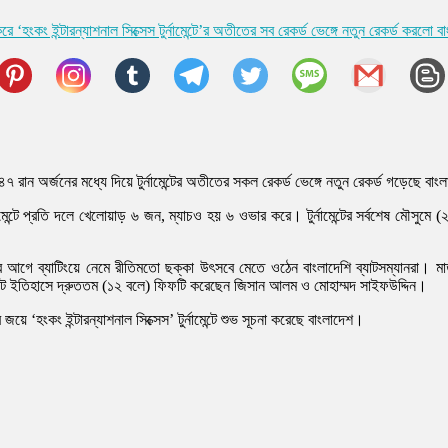
হংকং ইন্টারন্যাশনাল সিক্সেস টুর্নামেন্টে’র অতীতের সব রেকর্ড ভেঙ্গে নতুন রেকর্ড করলো ব
ে ১৪৭ রান অর্জনের মধ্যে দিয়ে টুর্নামেন্টের অতীতের সকল রেকর্ড ভেঙ্গে নতুন রেকর্ড গড়েছে বা
ামেন্টে প্রতি দলে খেলোয়াড় ৬ জন, ম্যাচও হয় ৬ ওভার করে। টুর্নামেন্টের সর্বশেষ মৌসু
 হেরে আগে ব্যাটিংয়ে নেমে রীতিমতো ছক্কা উৎসবে মেতে ওঠেন বাংলাদেশি ব্যাটসম্যানরা। মা
েন্ট ইতিহাসে দ্রুততম (১২ বলে) ফিফটি করেছেন জিসান আলম ও মোহাম্মদ সাইফউদ্দিন।
ে ‘হংকং ইন্টারন্যাশনাল সিক্সেস’ টুর্নামেন্টে শুভ সূচনা করেছে বাংলাদেশ।