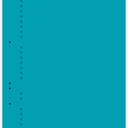
টিপস এন্ড ট্রিকস
এ্যাফিলিয়েট মার্কেটিং
টিউটোরিয়াল
ওয়েব ডিজাইন-ডেভলপমেন্ট
গ্রাফিক্স-এনিমেশন
মাল্টিমিডিয়া
মোবাইল
মাইক্রোসফট অফিস
ভিডিও
সকল ভিডিও
নাটক-ফিল্ম
সংবাদ
তথ্যচিত্র
খেলা
ইসলামিক
টক শো
চাকরী
বিজ্ঞাপন
সকল বিজ্ঞাপন
বিজ্ঞাপনের মূল্য
লিখুন
ব্লগ
login
Registration
My Profile