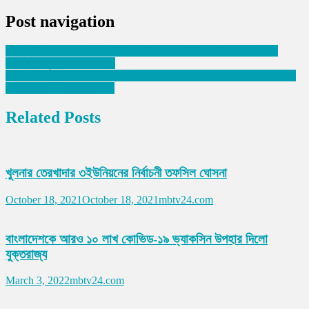
Post navigation
পেনড্রাইভ বা ডিভিডি দিয়ে কম্পিউটারে Windows 10 Install করার পদ্ধতি।
পেনড্রাইভ বুটেবল করার উপায়।
মোবাইলের স্ক্রিন কম্পিউটার বা স্মার্ট টিভিতে শেয়ার করুন | মোবাইলে যা করবেন তা দেখা
যাবে কম্পিউটার বা স্মার্ট টিভিতে |
Related Posts
খুলনার তেরখাদার ৩ইউনিয়নের নির্বাচনী তফসিল ঘোসনা
October 18, 2021
October 18, 2021
mbtv24.com
বাংলাদেশকে আরও ১০ লাখ কোভিড-১৯ ভ্যাকসিন উপহার দিলো
যুক্তরাজ্য
March 3, 2022
mbtv24.com