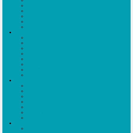
বিনোদন
শিক্ষা
খেলাধূলা
কৃষি
তথ্য প্রযুক্তি
সকল সংবাদ
অনুষ্ঠানমালা
নাটক-ফিল্ম
সংগীতানুষ্ঠান
অজানা কথা
টক শো
খেলাধূলা
কৃষি বিষয়ক
ডকুমেন্টারী
সকল অনুষ্ঠান
সাহিত্য
ছড়া-কবিতা
গল্প
প্রবন্ধ
ইতিহাস ঐতিহ্য
সাহিত্য-সংস্কৃতি সংবাদ
ফিচার-বিশেষ প্রতিবেদন
ই-বুক
আইটি
ফ্রিল্যান্সিং