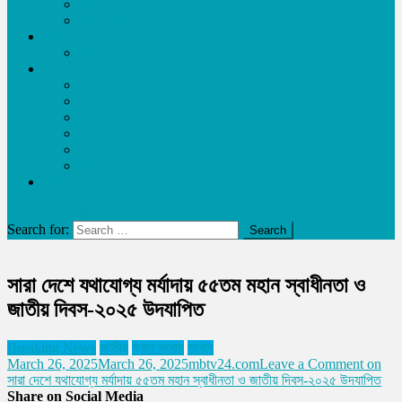
আমার লেখা
লেখা পাঠান
আয় করুন
Request Content
অন্যান্য
স্বাস্থ্য ও চিকিৎসা
members
প্রতিনিধিবৃন্দ
free Training
নোটিশ
Privacy Policy
লাইভ খেলা
site mode button
Search for:
সারা দেশে যথাযোগ্য মর্যাদায় ৫৫তম মহান স্বাধীনতা ও
জাতীয় দিবস-২০২৫ উদযাপিত
Breaking News
জাতীয়
সকল সংবাদ
সংবাদ
March 26, 2025
March 26, 2025
mbtv24.com
Leave a Comment
on
সারা দেশে যথাযোগ্য মর্যাদায় ৫৫তম মহান স্বাধীনতা ও জাতীয় দিবস-২০২৫ উদযাপিত
Share on Social Media