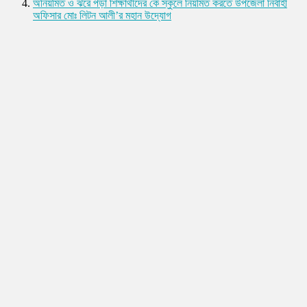
অনিয়মিত ও ঝরে পড়া শিক্ষার্থীদের কে স্কুলে নিয়মিত করতে উপজেলা নির্বাহী
অফিসার মোঃ লিটন আলী’র মহান উদ্যোগ