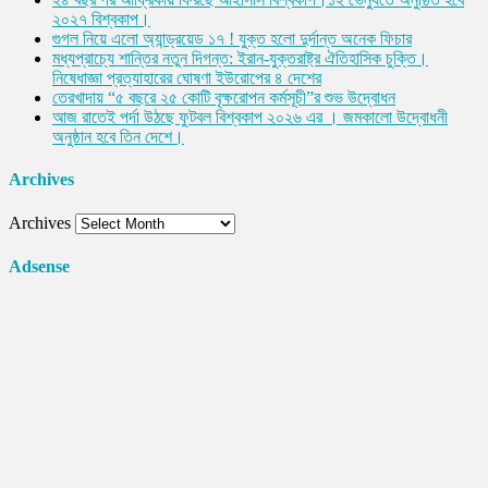
২০২৭ বিশ্বকাপ।
গুগল নিয়ে এলো অ্যান্ড্রয়েড ১৭ ! যুক্ত হলো দুর্দান্ত অনেক ফিচার
মধ্যপ্রাচ্যে শান্তির নতুন দিগন্ত: ইরান-যুক্তরাষ্ট্র ঐতিহাসিক চুক্তি।
নিষেধাজ্ঞা প্রত্যাহারের ঘোষণা ইউরোপের ৪ দেশের
তেরখাদায় “৫ বছরে ২৫ কোটি বৃক্ষরোপন কর্মসূচী”র শুভ উদ্বোধন
আজ রাতেই পর্দা উঠছে ফুটবল বিশ্বকাপ ২০২৬ এর । জমকালো উদ্বোধনী
অনুষ্ঠান হবে তিন দেশে।
Archives
Archives
Adsense