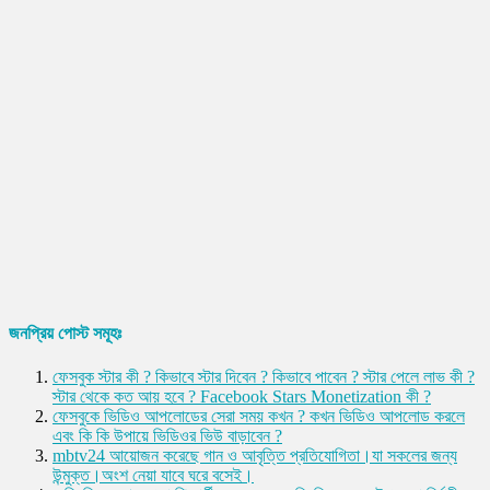
জনপ্রিয় পোস্ট সমূহঃ
ফেসবুক স্টার কী ? কিভাবে স্টার দিবেন ? কিভাবে পাবেন ? স্টার পেলে লাভ কী ?
স্টার থেকে কত আয় হবে ? Facebook Stars Monetization কী ?
ফেসবুকে ভিডিও আপলোডের সেরা সময় কখন ? কখন ভিডিও আপলোড করলে
এবং কি কি উপায়ে ভিডিওর ভিউ বাড়াবেন ?
mbtv24 আয়োজন করেছে গান ও আবৃত্তি প্রতিযোগিতা।যা সকলের জন্য
উন্মুক্ত।অংশ নেয়া যাবে ঘরে বসেই।