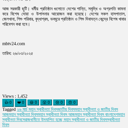
আজ সরকারী ছুটি। ধর্মীয় প্রতিষ্ঠান গুলোতে দেশের শান্তি, সমৃদ্ধি ও অগ্রগতি কামনা
করে বিশেষ দোয়া ও উপাসনার আয়োজন করা হয়েছে। দেশের সকল হাসপাতাল,
জেলখানা, শিশু পরিবার, বৃদ্ধাশ্রম, ভবঘুরে প্রতিষ্ঠান ও শিশু দিবাযত্ন কেন্দ্রে বিশেষ খাবার
পরিবেশন করা হবে।
mbtv24.com
তারিখ: ২৬/০৩/২০২৫
Views :
1,452
👍
0
❤️
0
😆
0
😮
0
😢
0
😠
0
Tagged
২৬ মার্চ মহান স্বাধীনতা দিবস
জাতীয় দিবস
মহান স্বাধীনতা ও জাতীয় দিবস
আজ
মহান স্বাধীনতা দিবস
মহান স্বাধীনতা দিবস আজ
মহান স্বাধীনতা দিবস বাংলাদেশ
মহান
স্বাধীনতা দিবসে
রাজধানীতে উদযাপিত হচ্ছে মহান স্বাধীনতা ও জাতীয় দিবস
স্বাধীনতা
দিবস