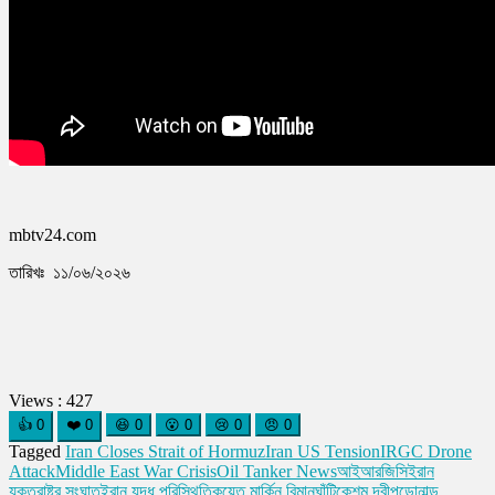
mbtv24.com
তারিখঃ ১১/০৬/২০২৬
Views :
427
👍
0
❤️
0
😆
0
😮
0
😢
0
😠
0
Tagged
Iran Closes Strait of Hormuz
Iran US Tension
IRGC Drone
Attack
Middle East War Crisis
Oil Tanker News
আইআরজিসি
ইরান
যুক্তরাষ্ট্র সংঘাত
ইরান যুদ্ধ পরিস্থিতি
কুয়েত মার্কিন বিমানঘাঁটি
কেশম দ্বীপ
ডোনাল্ড