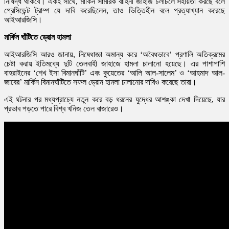
নিষিদ্ধ থাকবে। একই সাথে, মার্কিন সামরিক বাহিনী জাহাজ চলাচলে সহায়তা করছে বলে
প্রেসিডেন্ট ট্রাম্প যে দাবি করেছিলেন, তাও ভিত্তিহীন বলে প্রত্যাখ্যান করেছে
আইআরজিসি।
মার্কিন
ঘাঁটিতে
ড্রোন
হামলা
আইআরজিসি আরও জানায়, নিষেধাজ্ঞা অমান্য করে ‘অবৈধভাবে’ প্রণালি অতিক্রমের
চেষ্টা করায় ইতিমধ্যে দুটি তেলবাহী জাহাজে হামলা চালানো হয়েছে। এর পাশাপাশি
বাহরাইনের ‘শেখ ইসা বিমানঘাঁটি’ এবং কুয়েতের ‘আলি আল-সালেম’ ও ‘আহমাদ আল-
জাবের’ মার্কিন বিমানঘাঁটিতে সফল ড্রোন হামলা চালানোর দাবিও করেছে তারা।
এই ঘটনার পর মধ্যপ্রাচ্যে নতুন করে বড় ধরনের যুদ্ধের আশঙ্কা দেখা দিয়েছে, যার
প্রভাব পড়তে পারে বিশ্ব খনিজ তেল বাজারেও।