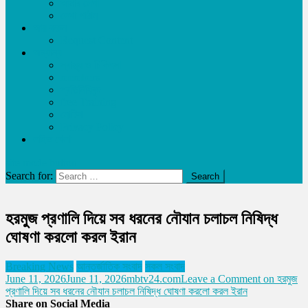
আমার লেখা
লেখা পাঠান
আয় করুন
Request Content
অন্যান্য
স্বাস্থ্য ও চিকিৎসা
members
প্রতিনিধিবৃন্দ
free Training
নোটিশ
Privacy Policy
লাইভ খেলা
site mode button
Search for:
হরমুজ প্রণালি দিয়ে সব ধরনের নৌযান চলাচল নিষিদ্ধ
ঘোষণা করলো করল ইরান
Breaking News
আন্তর্জাতিক সংবাদ
সকল সংবাদ
June 11, 2026
June 11, 2026
mbtv24.com
Leave a Comment
on হরমুজ
প্রণালি দিয়ে সব ধরনের নৌযান চলাচল নিষিদ্ধ ঘোষণা করলো করল ইরান
Share on Social Media