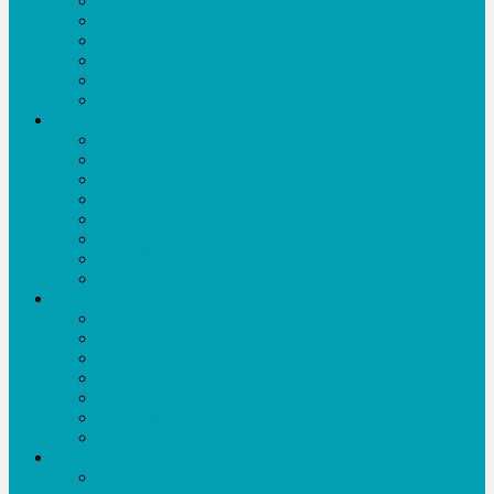
বিনোদন
শিক্ষা
খেলাধূলা
কৃষি
তথ্য প্রযুক্তি
সকল সংবাদ
অনুষ্ঠানমালা
নাটক-ফিল্ম
সংগীতানুষ্ঠান
অজানা কথা
টক শো
খেলাধূলা
কৃষি বিষয়ক
ডকুমেন্টারী
সকল অনুষ্ঠান
সাহিত্য
ছড়া-কবিতা
গল্প
প্রবন্ধ
ইতিহাস ঐতিহ্য
সাহিত্য-সংস্কৃতি সংবাদ
ফিচার-বিশেষ প্রতিবেদন
ই-বুক
আইটি
ফ্রিল্যান্সিং