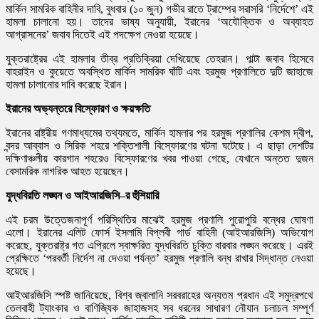
মার্কিন সামরিক বাহিনীর দাবি, বুধবার (১০ জুন) গভীর রাতে ট্রাম্পের সরাসরি ‘নির্দেশে’ এই
হামলা চালানো হয়। তাদের ভাষ্য অনুযায়ী, ইরানের ‘অযৌক্তিক ও অব্যাহত
আগ্রাসনের’ জবাব দিতেই এই পদক্ষেপ নেওয়া হয়েছে।
যুক্তরাষ্ট্রের এই হামলার তীব্র প্রতিক্রিয়া দেখিয়েছে তেহরান। পাল্টা জবাব হিসেবে
বাহরাইন ও কুয়েতে অবস্থিত মার্কিন সামরিক ঘাঁটি এবং হরমুজ প্রণালিতে দুটি জাহাজে
হামলা চালানোর দাবি করেছে ইরান।
ইরানের
অভ্যন্তরে
বিস্ফোরণ
ও
ক্ষয়ক্ষতি
ইরানের রাষ্ট্রীয় গণমাধ্যমের তথ্যমতে, মার্কিন হামলার পর হরমুজ প্রণালির কেশম দ্বীপ,
বন্দর আব্বাস ও সিরিক শহরে শক্তিশালী বিস্ফোরণের ঘটনা ঘটেছে। এ ছাড়া দেশটির
দক্ষিণাঞ্চলীয় কারগান শহরেও বিস্ফোরণের খবর পাওয়া গেছে, যেখানে অন্তত দুজন
বেসামরিক নাগরিক আহত হয়েছেন।
যুদ্ধবিরতি
লঙ্ঘন
ও
আইআরজিসি
–
র
হুঁশিয়ারি
এই চরম উত্তেজনাপূর্ণ পরিস্থিতির মাঝেই হরমুজ প্রণালি পুরোপুরি বন্ধের ঘোষণা
এলো। ইরানের এলিট ফোর্স ইসলামি বিপ্লবী গার্ড বাহিনী (আইআরজিসি) অভিযোগ
করেছে, যুক্তরাষ্ট্র গত এপ্রিলে স্বাক্ষরিত যুদ্ধবিরতি চুক্তি বারবার লঙ্ঘন করেছে। এরই
প্রেক্ষিতে ‘পরবর্তী নির্দেশ না দেওয়া পর্যন্ত’ হরমুজ প্রণালি বন্ধ রাখার সিদ্ধান্ত নেওয়া
হয়েছে।
আইআরজিসি স্পষ্ট জানিয়েছে, বিশ্ব জ্বালানি সরবরাহের অন্যতম প্রধান এই সমুদ্রপথে
তেলবাহী ট্যাংকার ও বাণিজ্যিক জাহাজসহ সব ধরনের সাধারণ নৌযান চলাচল সম্পূর্ণ