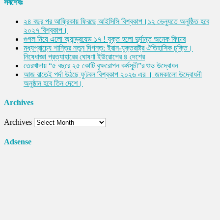
সর্বশেষঃ
২৪ বছর পর আফ্রিকায় ফিরছে আইসিসি বিশ্বকাপ।১২ ভেন্যুতে অনুষ্ঠিত হবে
২০২৭ বিশ্বকাপ।
গুগল নিয়ে এলো অ্যান্ড্রয়েড ১৭ ! যুক্ত হলো দুর্দান্ত অনেক ফিচার
মধ্যপ্রাচ্যে শান্তির নতুন দিগন্ত: ইরান-যুক্তরাষ্ট্র ঐতিহাসিক চুক্তি।
নিষেধাজ্ঞা প্রত্যাহারের ঘোষণা ইউরোপের ৪ দেশের
তেরখাদায় “৫ বছরে ২৫ কোটি বৃক্ষরোপন কর্মসূচী”র শুভ উদ্বোধন
আজ রাতেই পর্দা উঠছে ফুটবল বিশ্বকাপ ২০২৬ এর । জমকালো উদ্বোধনী
অনুষ্ঠান হবে তিন দেশে।
Archives
Archives
Adsense