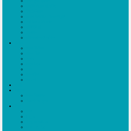
টিপস এন্ড ট্রিকস
এ্যাফিলিয়েট মার্কেটিং
টিউটোরিয়াল
ওয়েব ডিজাইন-ডেভলপমেন্ট
গ্রাফিক্স-এনিমেশন
মাল্টিমিডিয়া
মোবাইল
মাইক্রোসফট অফিস
ভিডিও
সকল ভিডিও
নাটক-ফিল্ম
সংবাদ
তথ্যচিত্র
খেলা
ইসলামিক
টক শো
চাকরী
বিজ্ঞাপন
সকল বিজ্ঞাপন
বিজ্ঞাপনের মূল্য
লিখুন
ব্লগ
login
Registration
My Profile