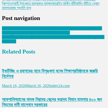
ট্রাম্প
তেলবাহী ট্যাংকারে হামলা
বন্দর আব্বাস
বাহরাইন মার্কিন ঘাঁটি
মার্কিন ঘাঁটিতে ড্রোন
হামলা
হরমুজ প্রণালি বন্ধ
Post navigation
AI, Deepfake ও মোবাইল ব্যাংকিং জালিয়াতি এবং স্মার্টফোন হ্যাকিং থেকে সুরক্ষার
জন্য পড়ুন- “স্মার্টফোন সুরক্ষা ও সাইবার নিরাপত্তা” ইবুক
আজ রাতেই পর্দা উঠছে ফুটবল বিশ্বকাপ ২০২৬ এর । জমকালো উদ্বোধনী অনুষ্ঠান হবে
তিন দেশে।
Related Posts
ইভটিজিং ও র‌্যাগডের নামে বিশৃঙ্খলা বন্ধে শিক্ষাপ্রতিষ্ঠানকে জরুরি
নির্দেশনা
March 16, 2026
March 16, 2026
mbtv24.com
আফগানিস্তানের মাদক নিরাময় কেন্দ্রে ভয়াবহ বিমান হামলায় ৪০০ জন
নিহতের দাবী তালেবান সরকারের