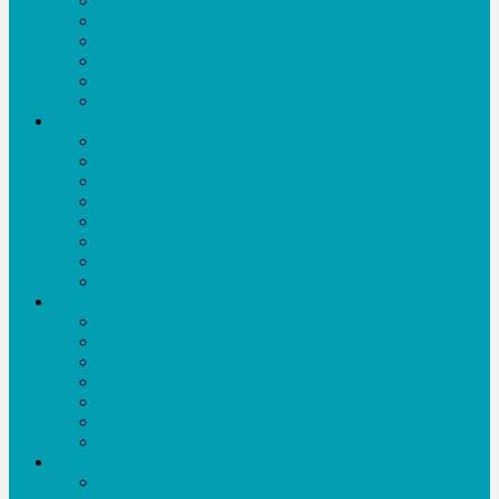
বিনোদন
শিক্ষা
খেলাধূলা
কৃষি
তথ্য প্রযুক্তি
সকল সংবাদ
অনুষ্ঠানমালা
নাটক-ফিল্ম
সংগীতানুষ্ঠান
অজানা কথা
টক শো
খেলাধূলা
কৃষি বিষয়ক
ডকুমেন্টারী
সকল অনুষ্ঠান
সাহিত্য
ছড়া-কবিতা
গল্প
প্রবন্ধ
ইতিহাস ঐতিহ্য
সাহিত্য-সংস্কৃতি সংবাদ
ফিচার-বিশেষ প্রতিবেদন
ই-বুক
আইটি
ফ্রিল্যান্সিং