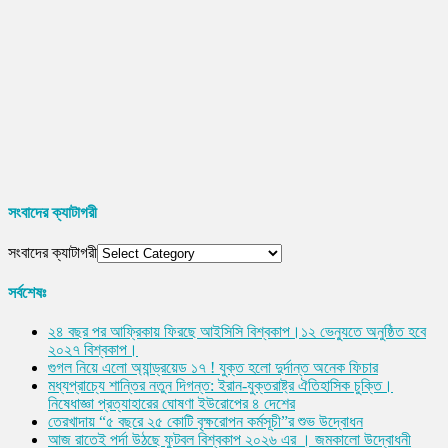
সংবাদের ক্যাটাগরী
সংবাদের ক্যাটাগরী
সর্বশেষঃ
২৪ বছর পর আফ্রিকায় ফিরছে আইসিসি বিশ্বকাপ।১২ ভেন্যুতে অনুষ্ঠিত হবে
২০২৭ বিশ্বকাপ।
গুগল নিয়ে এলো অ্যান্ড্রয়েড ১৭ ! যুক্ত হলো দুর্দান্ত অনেক ফিচার
মধ্যপ্রাচ্যে শান্তির নতুন দিগন্ত: ইরান-যুক্তরাষ্ট্র ঐতিহাসিক চুক্তি।
নিষেধাজ্ঞা প্রত্যাহারের ঘোষণা ইউরোপের ৪ দেশের
তেরখাদায় “৫ বছরে ২৫ কোটি বৃক্ষরোপন কর্মসূচী”র শুভ উদ্বোধন
আজ রাতেই পর্দা উঠছে ফুটবল বিশ্বকাপ ২০২৬ এর । জমকালো উদ্বোধনী