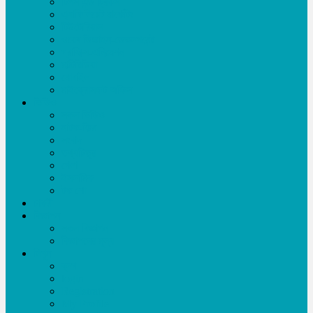
টিপস এন্ড ট্রিকস
এ্যাফিলিয়েট মার্কেটিং
টিউটোরিয়াল
ওয়েব ডিজাইন-ডেভলপমেন্ট
গ্রাফিক্স-এনিমেশন
মাল্টিমিডিয়া
মোবাইল
মাইক্রোসফট অফিস
ভিডিও
সকল ভিডিও
নাটক-ফিল্ম
সংবাদ
তথ্যচিত্র
খেলা
ইসলামিক
টক শো
চাকরী
বিজ্ঞাপন
সকল বিজ্ঞাপন
বিজ্ঞাপনের মূল্য
লিখুন
ব্লগ
login
Registration
My Profile