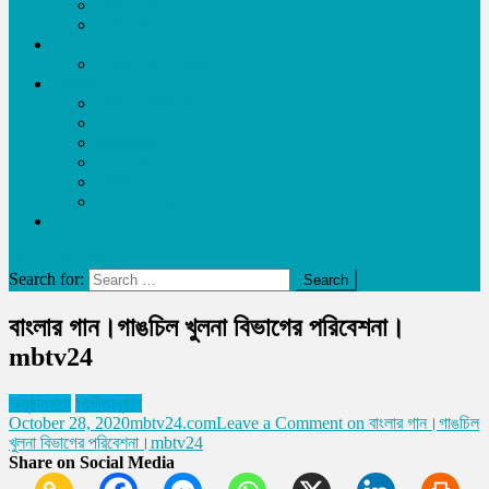
আমার লেখা
লেখা পাঠান
আয় করুন
Request Content
অন্যান্য
স্বাস্থ্য ও চিকিৎসা
members
প্রতিনিধিবৃন্দ
free Training
নোটিশ
Privacy Policy
লাইভ খেলা
site mode button
Search for:
বাংলার গান।গাঙচিল খুলনা বিভাগের পরিবেশনা।
mbtv24
অনুষ্ঠানমালা
সংগীতানুষ্ঠান
October 28, 2020
mbtv24.com
Leave a Comment
on বাংলার গান।গাঙচিল
খুলনা বিভাগের পরিবেশনা।mbtv24
Share on Social Media