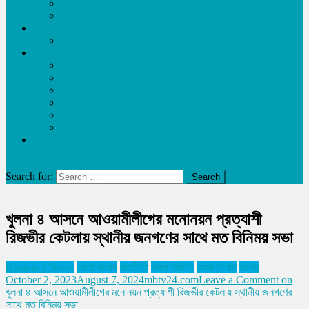
আমার লেখা
লেখা পাঠান
আয় করুন
Request Content
অন্যান্য
স্বাস্থ্য ও চিকিৎসা
members
প্রতিনিধিবৃন্দ
free Training
নোটিশ
Privacy Policy
লাইভ খেলা
site mode button
Search for:
খুলনা ৪ আসনে আওয়ামীলীগের মনোনয়ন প্রত্যাশী
রিজভীর কেটলায় স্থানীয় জনগণের সাথে মত বিনিময় সভা
Breaking News
জেলা সংবাদ
রাজনীতি
সকল ভিডিও
সকল সংবাদ
সংবাদ
October 2, 2023
August 7, 2024
mbtv24.com
Leave a Comment
on
খুলনা ৪ আসনে আওয়ামীলীগের মনোনয়ন প্রত্যাশী রিজভীর কেটলায় স্থানীয় জনগণের
সাথে মত বিনিময় সভা