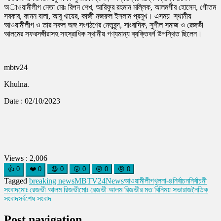
অাওয়ামীলীগ নেতা মোঃ রিপন শেখ, আরিফুর রহমান মল্লিক, আলমগীর হোসেন, গৌতম
সরকার, কানন বালা, আবু খায়ের, কাজী নজরুল ইসলাম প্রমুখ। এসময় স্থানীয়
আওয়ামীলীগ ও তার সকল অঙ্গ সংগঠণের নেতৃবৃন্দ, সাংবাদিক, সুশীল সমাজ ও রেজভী
আলমের সফরসঙ্গীরাসহ সহস্রাধিক স্থানীয় গণ্যমান্য ব্যক্তিবর্গ উপস্থিত ছিলেন।
mbtv24
Khulna.
Date : 02/10/2023
Views :
2,006
👍
0
❤️
0
😆
0
😮
0
😢
0
😠
0
Tagged
breaking news
MBTV24
News
আওয়ামীলীগ
খুলনা-৪
নির্বাচন
নির্বাচনী
সংবাদ
মোঃ রেজভী আলম রিজভী
মোঃ রেজভী আলম রিজভীর মত বিনিময় সভা
রাজনৈতিক
সংবাদ
সর্বশেষ সংবাদ
Post navigation