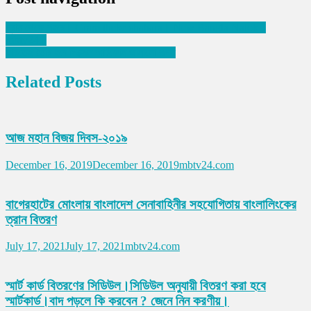
গ্রাম থেকে শহরে। Gram theke shahara। New Bangla Natok।
mbtv24।
ভারতেই তৈরি হবে পিক্সেল স্মার্টফোন জানালো গুগল
Related Posts
আজ মহান বিজয় দিবস-২০১৯
December 16, 2019
December 16, 2019
mbtv24.com
বাগেরহাটের মোংলায় বাংলাদেশ সেনাবাহিনীর সহযোগিতায় বাংলালিংকের
ত্রান বিতরণ
July 17, 2021
July 17, 2021
mbtv24.com
স্মার্ট কার্ড বিতরণের সিডিউল।সিডিউল অনুযায়ী বিতরণ করা হবে
স্মার্টকার্ড।বাদ পড়লে কি করবেন ? জেনে নিন করণীয়।