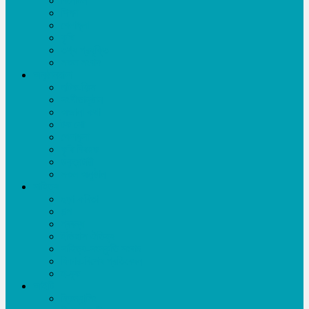
বিনোদন
শিক্ষা
খেলাধূলা
কৃষি
তথ্য প্রযুক্তি
সকল সংবাদ
অনুষ্ঠানমালা
নাটক-ফিল্ম
সংগীতানুষ্ঠান
অজানা কথা
টক শো
খেলাধূলা
কৃষি বিষয়ক
ডকুমেন্টারী
সকল অনুষ্ঠান
সাহিত্য
ছড়া-কবিতা
গল্প
প্রবন্ধ
ইতিহাস ঐতিহ্য
সাহিত্য-সংস্কৃতি সংবাদ
ফিচার-বিশেষ প্রতিবেদন
ই-বুক
আইটি
ফ্রিল্যান্সিং