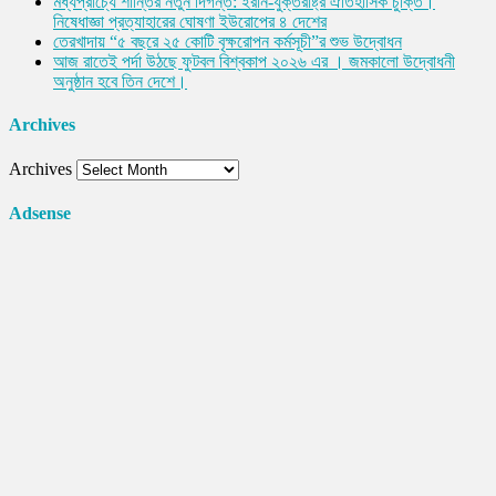
মধ্যপ্রাচ্যে শান্তির নতুন দিগন্ত: ইরান-যুক্তরাষ্ট্র ঐতিহাসিক চুক্তি।
নিষেধাজ্ঞা প্রত্যাহারের ঘোষণা ইউরোপের ৪ দেশের
তেরখাদায় “৫ বছরে ২৫ কোটি বৃক্ষরোপন কর্মসূচী”র শুভ উদ্বোধন
আজ রাতেই পর্দা উঠছে ফুটবল বিশ্বকাপ ২০২৬ এর । জমকালো উদ্বোধনী
অনুষ্ঠান হবে তিন দেশে।
Archives
Archives
Adsense