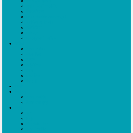
টিপস এন্ড ট্রিকস
এ্যাফিলিয়েট মার্কেটিং
টিউটোরিয়াল
ওয়েব ডিজাইন-ডেভলপমেন্ট
গ্রাফিক্স-এনিমেশন
মাল্টিমিডিয়া
মোবাইল
মাইক্রোসফট অফিস
ভিডিও
সকল ভিডিও
নাটক-ফিল্ম
সংবাদ
তথ্যচিত্র
খেলা
ইসলামিক
টক শো
চাকরী
বিজ্ঞাপন
সকল বিজ্ঞাপন
বিজ্ঞাপনের মূল্য
লিখুন
ব্লগ
login
Registration
My Profile