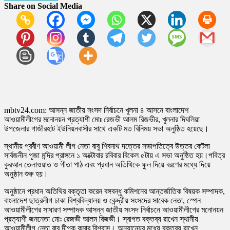
Share on Social Media
mbtv24.com: আসন্ন জাতীয় সংসদ নির্বাচনে খুলনা ৪ আসনে বাংলাদেশ
আওয়ামীলীগের মনোনয়ন প্রত্যাশী মোঃ রেজভী আলম রিজভীর, খুলনার দিঘলিয়া
উপজেলার গাজীরহাট ইউনিয়নবাসীর সাথে একটি মত বিনিময় সভা অনুষ্ঠিত হয়েছে।
স্থানীয় প্রবীণ আওয়ামী লীগ নেতা বাবু শিবনাথ দত্তের সভাপতিত্বে উত্তর কেটলা
সার্বজনীন পূজা মন্দির প্রাঙ্গনে ১ অক্টোবার রবিবার বিকেল ৫টায় এ সভা অনুষ্ঠিত হয়।পবিত্র
কুরআন তেলাওয়াত ও গীতা পাঠ এবং প্রধান অতিথিকে ফুল দিয়ে বরণের মধ্যে দিয়ে
অনুষ্ঠান শুরু হয়।
অনুষ্ঠানে প্রধান অতিথির বক্তৃতা করেন বঙ্গবন্ধু কমিশনের আন্তর্জাতিক বিষয়ক সম্পাদক,
বাংলাদেশ ছাত্রলীগ ঢাকা বিশ্ববিদ্যালয় ও কেন্দ্রীয় সংসদের সাবেক নেতা, স্পেন
আওয়ামীলীগের সাধারণ সম্পাদক আসন্ন জাতীয় সংসদ নির্বাচনে আওয়ামীলীগের মনোনয়ন
প্রত্যাশী জননেতা মোঃ রেজভী আলম রিজভী। স্বাগত বক্তব্য রাখেন স্থানীয়
আওয়ামীলীগ নেতা বাবু দীপক কুমার বিশ্বাস। অন্যান্যের মধ্যে বক্তব্য রাখেন