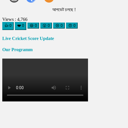
আপডেট চলছে !
Views :
4,766
👍
0
❤️
0
😆
0
😮
0
😢
0
😠
0
Live Cricket Score Update
Our Programm