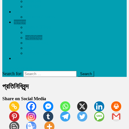
আমার লেখা
লেখা পাঠান
আয় করুন
Request Content
অন্যান্য
স্বাস্থ্য ও চিকিৎসা
members
প্রতিনিধিবৃন্দ
free Training
নোটিশ
Privacy Policy
লাইভ খেলা
site mode button
Search for:
প্রতিনিধিবৃন্দ
Share on Social Media