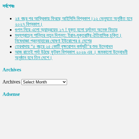
সর্বশেষঃ
২৪ বছর পর আফ্রিকায় ফিরছে আইসিসি বিশ্বকাপ।১২ ভেন্যুতে অনুষ্ঠিত হবে
২০২৭ বিশ্বকাপ।
গুগল নিয়ে এলো অ্যান্ড্রয়েড ১৭ ! যুক্ত হলো দুর্দান্ত অনেক ফিচার
মধ্যপ্রাচ্যে শান্তির নতুন দিগন্ত: ইরান-যুক্তরাষ্ট্র ঐতিহাসিক চুক্তি।
নিষেধাজ্ঞা প্রত্যাহারের ঘোষণা ইউরোপের ৪ দেশের
তেরখাদায় “৫ বছরে ২৫ কোটি বৃক্ষরোপন কর্মসূচী”র শুভ উদ্বোধন
আজ রাতেই পর্দা উঠছে ফুটবল বিশ্বকাপ ২০২৬ এর । জমকালো উদ্বোধনী
অনুষ্ঠান হবে তিন দেশে।
Archives
Archives
Adsense