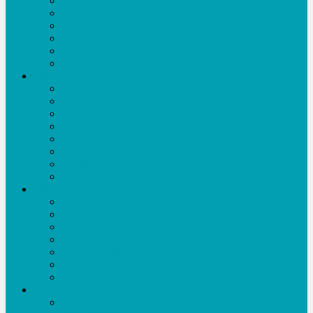
বিনোদন
শিক্ষা
খেলাধূলা
কৃষি
তথ্য প্রযুক্তি
সকল সংবাদ
অনুষ্ঠানমালা
নাটক-ফিল্ম
সংগীতানুষ্ঠান
অজানা কথা
টক শো
খেলাধূলা
কৃষি বিষয়ক
ডকুমেন্টারী
সকল অনুষ্ঠান
সাহিত্য
ছড়া-কবিতা
গল্প
প্রবন্ধ
ইতিহাস ঐতিহ্য
সাহিত্য-সংস্কৃতি সংবাদ
ফিচার-বিশেষ প্রতিবেদন
ই-বুক
আইটি
ফ্রিল্যান্সিং