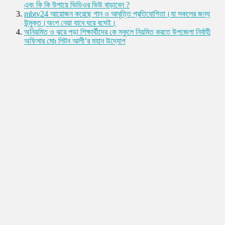
এবং কি কি উপায়ে ভিডিওর ভিউ বাড়াবেন ?
mbtv24 আয়োজন করেছে গান ও আবৃত্তি প্রতিযোগিতা।যা সকলের জন্য
উন্মুক্ত।অংশ নেয়া যাবে ঘরে বসেই।
অনিয়মিত ও ঝরে পড়া শিক্ষার্থীদের কে স্কুলে নিয়মিত করতে উপজেলা নির্বাহী
অফিসার মোঃ লিটন আলী’র মহান উদ্যোগ