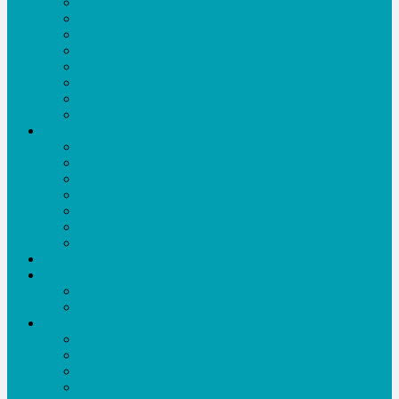
টিপস এন্ড ট্রিকস
এ্যাফিলিয়েট মার্কেটিং
টিউটোরিয়াল
ওয়েব ডিজাইন-ডেভলপমেন্ট
গ্রাফিক্স-এনিমেশন
মাল্টিমিডিয়া
মোবাইল
মাইক্রোসফট অফিস
ভিডিও
সকল ভিডিও
নাটক-ফিল্ম
সংবাদ
তথ্যচিত্র
খেলা
ইসলামিক
টক শো
চাকরী
বিজ্ঞাপন
সকল বিজ্ঞাপন
বিজ্ঞাপনের মূল্য
লিখুন
ব্লগ
login
Registration
My Profile