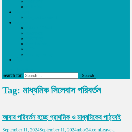
আমার লেখা
লেখা পাঠান
আয় করুন
Request Content
অন্যান্য
স্বাস্থ্য ও চিকিৎসা
members
প্রতিনিধিবৃন্দ
free Training
নোটিশ
Privacy Policy
লাইভ খেলা
site mode button
Search for:
Tag:
মাধ্যমিক সিলেবাস পরিবর্তন
আবার পরিবর্তন হচ্ছে প্রাথমিক ও মাধ্যমিকের পাঠ্যবই
September 11, 2024
September 11, 2024
mbtv24.com
Leave a