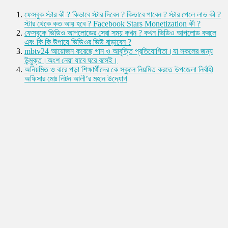
ফেসবুক স্টার কী ? কিভাবে স্টার দিবেন ? কিভাবে পাবেন ? স্টার পেলে লাভ কী ?
স্টার থেকে কত আয় হবে ? Facebook Stars Monetization কী ?
ফেসবুকে ভিডিও আপলোডের সেরা সময় কখন ? কখন ভিডিও আপলোড করলে
এবং কি কি উপায়ে ভিডিওর ভিউ বাড়াবেন ?
mbtv24 আয়োজন করেছে গান ও আবৃত্তি প্রতিযোগিতা।যা সকলের জন্য
উন্মুক্ত।অংশ নেয়া যাবে ঘরে বসেই।
অনিয়মিত ও ঝরে পড়া শিক্ষার্থীদের কে স্কুলে নিয়মিত করতে উপজেলা নির্বাহী
অফিসার মোঃ লিটন আলী’র মহান উদ্যোগ