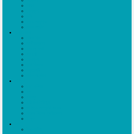
বিনোদন
শিক্ষা
খেলাধূলা
কৃষি
তথ্য প্রযুক্তি
সকল সংবাদ
অনুষ্ঠানমালা
নাটক-ফিল্ম
সংগীতানুষ্ঠান
অজানা কথা
টক শো
খেলাধূলা
কৃষি বিষয়ক
ডকুমেন্টারী
সকল অনুষ্ঠান
সাহিত্য
ছড়া-কবিতা
গল্প
প্রবন্ধ
ইতিহাস ঐতিহ্য
সাহিত্য-সংস্কৃতি সংবাদ
ফিচার-বিশেষ প্রতিবেদন
ই-বুক
আইটি
ফ্রিল্যান্সিং