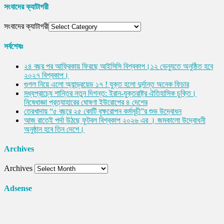
সংবাদের ক্যাটাগরী
সংবাদের ক্যাটাগরী
সর্বশেষঃ
২৪ বছর পর আফ্রিকায় ফিরছে আইসিসি বিশ্বকাপ।১২ ভেন্যুতে অনুষ্ঠিত হবে
২০২৭ বিশ্বকাপ।
গুগল নিয়ে এলো অ্যান্ড্রয়েড ১৭ ! যুক্ত হলো দুর্দান্ত অনেক ফিচার
মধ্যপ্রাচ্যে শান্তির নতুন দিগন্ত: ইরান-যুক্তরাষ্ট্র ঐতিহাসিক চুক্তি।
নিষেধাজ্ঞা প্রত্যাহারের ঘোষণা ইউরোপের ৪ দেশের
তেরখাদায় “৫ বছরে ২৫ কোটি বৃক্ষরোপন কর্মসূচী”র শুভ উদ্বোধন
আজ রাতেই পর্দা উঠছে ফুটবল বিশ্বকাপ ২০২৬ এর । জমকালো উদ্বোধনী
অনুষ্ঠান হবে তিন দেশে।
Archives
Archives
Adsense