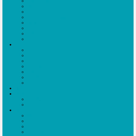
টিপস এন্ড ট্রিকস
এ্যাফিলিয়েট মার্কেটিং
টিউটোরিয়াল
ওয়েব ডিজাইন-ডেভলপমেন্ট
গ্রাফিক্স-এনিমেশন
মাল্টিমিডিয়া
মোবাইল
মাইক্রোসফট অফিস
ভিডিও
সকল ভিডিও
নাটক-ফিল্ম
সংবাদ
তথ্যচিত্র
খেলা
ইসলামিক
টক শো
চাকরী
বিজ্ঞাপন
সকল বিজ্ঞাপন
বিজ্ঞাপনের মূল্য
লিখুন
ব্লগ
login
Registration
My Profile