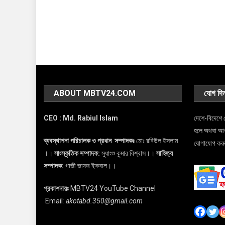
ABOUT MBTV24.COM
যোগ দি
CEO : Md. Rabiul Islam
দেশে-বিদেশে 
হলে অথবা আপনা
ব্যবস্থাপনা পরিচালক ও প্রধান সম্পাদকঃ
মোঃ রবিউল ইসলাম
যোগাযোগ কর
।।
সাংস্কৃতিক সম্পাদক:
সুধাংশু কুমার বিশ্বাস।।
সাহিত্য
সম্পাদক:
গাজী জাফর ইকবাল।।
প্রকাশনায়ঃ
MBTV24 YouTube Channel
Email
:
akotabd.350@gmail.com