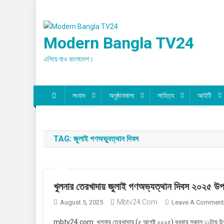
Skip
to
content
Modern Bangla TV24
এগিয়ে যাও বাংলাদেশ।
সংবাদ
অনুষ্ঠানমালা
সাহিত্য
আইটি
TAG:
জুলাই গণঅভ্যুত্থান দিবস
খুলনার তেরখাদায় জুলাই গণঅভ্যত্থান দিবস ২০২৫ উপল
Mbtv24.com
August 5, 2025
Leave A Comment
mbtv24.com: খুলনার তেরখাদায় (৫ আগষ্ট ২০২৫) বুধবার সকাল ১১টায় উপজে