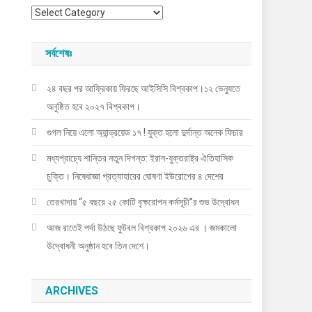
সংবাদের
ক্যাটাগরী
সর্বশেষঃ
২৪ বছর পর আফ্রিকায় ফিরছে আইসিসি বিশ্বকাপ।১২ ভেন্যুতে
অনুষ্ঠিত হবে ২০২৭ বিশ্বকাপ।
গুগল নিয়ে এলো অ্যান্ড্রয়েড ১৭ ! যুক্ত হলো দুর্দান্ত অনেক ফিচার
মধ্যপ্রাচ্যে শান্তির নতুন দিগন্ত: ইরান-যুক্তরাষ্ট্র ঐতিহাসিক
চুক্তি। নিষেধাজ্ঞা প্রত্যাহারের ঘোষণা ইউরোপের ৪ দেশের
তেরখাদায় “৫ বছরে ২৫ কোটি বৃক্ষরোপন কর্মসূচী”র শুভ উদ্বোধন
আজ রাতেই পর্দা উঠছে ফুটবল বিশ্বকাপ ২০২৬ এর । জমকালো
উদ্বোধনী অনুষ্ঠান হবে তিন দেশে।
ARCHIVES