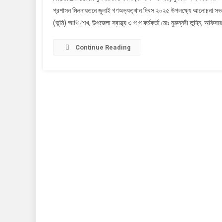
প্রশাসন মিলনায়তনে জুলাই গণঅভ্যত্থান দিবস ২০২৫ উপলক্ষ্যে আলোচনা সভা ও
(ভূমি) আখি শেখ, উপজেলা স্বাস্থ্য ও প.প কর্মকর্তা মোঃ নুরুন্নবী তুহিন, অফিসার
Continue Reading