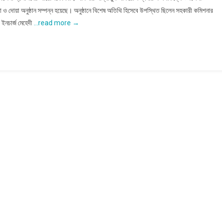
তেরখাদায়
 দোয়া অনুষ্ঠান সম্পন্ন হয়েছে। অনুষ্ঠানে বিশেষ অতিথি হিসেবে উপস্থিত ছিলেন সহকারী কমিশনার
জুলাই
 ইনচার্জ মেহেদী
…read more →
গণঅভ্যত্থান
দিবস
২০২৫
উপলক্ষ্যে
আলোচনা
সভা
ও
দোয়া
অনুষ্ঠান