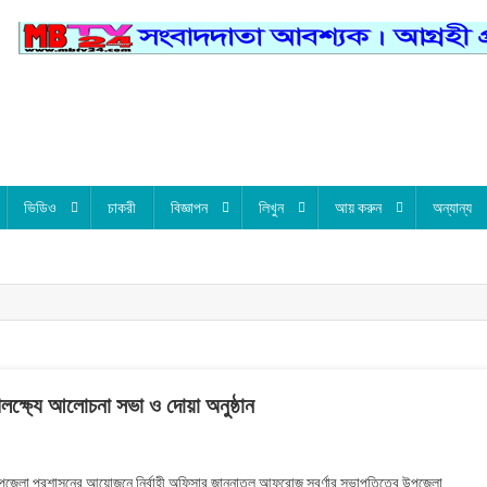
ভিডিও
চাকরী
বিজ্ঞাপন
লিখুন
আয় করুন
অন্যান্য
ক্ষ্যে আলোচনা সভা ও দোয়া অনুষ্ঠান
On
খুলনার
লা প্রশাসনের আয়োজনে নির্বাহী অফিসার জান্নাতুল আফরোজ স্বর্ণার সভাপতিত্বে উপজেলা