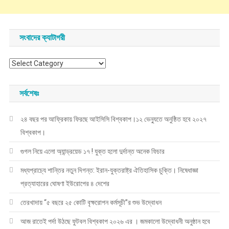
সংবাদের ক্যাটাগরী
সংবাদের
ক্যাটাগরী
সর্বশেষঃ
২৪ বছর পর আফ্রিকায় ফিরছে আইসিসি বিশ্বকাপ।১২ ভেন্যুতে অনুষ্ঠিত হবে ২০২৭
বিশ্বকাপ।
গুগল নিয়ে এলো অ্যান্ড্রয়েড ১৭ ! যুক্ত হলো দুর্দান্ত অনেক ফিচার
মধ্যপ্রাচ্যে শান্তির নতুন দিগন্ত: ইরান-যুক্তরাষ্ট্র ঐতিহাসিক চুক্তি। নিষেধাজ্ঞা
প্রত্যাহারের ঘোষণা ইউরোপের ৪ দেশের
তেরখাদায় “৫ বছরে ২৫ কোটি বৃক্ষরোপন কর্মসূচী”র শুভ উদ্বোধন
আজ রাতেই পর্দা উঠছে ফুটবল বিশ্বকাপ ২০২৬ এর । জমকালো উদ্বোধনী অনুষ্ঠান হবে