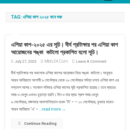
TAG:
এশিয়া কাপ ২০২৫ কবে শুরু
এশিয়া কাপ-২০২৫ এর সূচি। দীর্ঘ প্রতিক্ষার পর এশিয়া কাপ
আয়োজনের শঙ্কা কাটলো প্রকাশিত হলো সূচি।
Mbtv24.com
On
July 27, 2025
Leave A Comment
এশিয়া
দীর্ঘ প্রতিক্ষার পর অবশেষে এশিয়া কাপের আয়োজন নিয়ে শঙ্কা কাটলো। সংযুক্ত
কাপ-২০২৫
আরব আমিরাতে আগামী ৯ সেপ্টেম্বর থেকে ২৮ সেপ্টেম্বর পর্যন্ত চলবে এশিয়া কাপ এর
এর
সপ্তদশ আসর। গতকাল শনিবার এশিয়া কাপের সূচি প্রকাশিত হয়েছে। তবে ম্যাচের
সূচি।
সময় ও ভেন্যু এখনও চূড়ান্ত হয়নি। দিন ও বার ম্যাচ গ্রুপ সময় ভেন্যু
দীর্ঘ
প্রতিক্ষার
৯ সেপ্টেম্বর, মঙ্গলবার আফগানিস্তান-হংকং ‘বি’ – – ১০ সেপ্টেম্বর, বুধবার ভারত-
পর
আরব আমিরাত ‘এ’ –
…read more →
এশিয়া
কাপ
Continue Reading
আয়োজনের