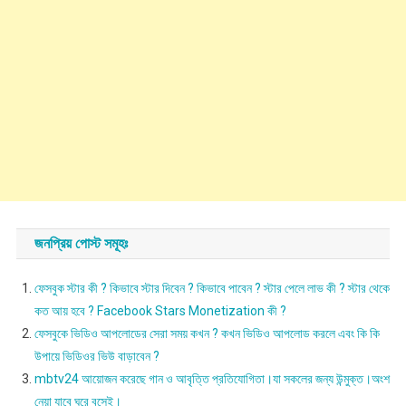
জনপ্রিয় পোস্ট সমূহঃ
ফেসবুক স্টার কী ? কিভাবে স্টার দিবেন ? কিভাবে পাবেন ? স্টার পেলে লাভ কী ? স্টার থেকে
কত আয় হবে ? Facebook Stars Monetization কী ?
ফেসবুকে ভিডিও আপলোডের সেরা সময় কখন ? কখন ভিডিও আপলোড করলে এবং কি কি
উপায়ে ভিডিওর ভিউ বাড়াবেন ?
mbtv24 আয়োজন করেছে গান ও আবৃত্তি প্রতিযোগিতা।যা সকলের জন্য উন্মুক্ত।অংশ
নেয়া যাবে ঘরে বসেই।