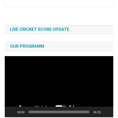
শঙ্কা
কাটলো
প্রকাশিত
হলো
সূচি।
LIVE CRICKET SCORE UPDATE
OUR PROGRAMM
Video
Player
00:00
06:33