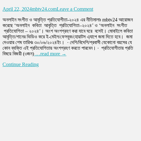
on
April 22, 2024
mbtv24.com
Leave a Comment
mbtv24
অনলাইন সংগীত ও আবৃত্তি প্রতিযোগীতা-২০২৪ এর নীতিমালাঃ mbtv24 আয়োজন
আয়োজন
করেছে ‘অনলাইন কবিতা আবৃত্তি প্রতিযোগিতা–২০২৪’ ও ‘অনলাইন সংগীত
করেছে
প্রতিযোগিতা – ২০২৪’। অংশ অংশগ্রহণ করা যাবে ঘরে বসেই। মোবাইলে কবিতা
গান
আবৃত্তি/গানের ভিডিও করে ই-মেইল/ফেসবুক/হোয়াটস এ্যাপে জমা দিতে হবে। জমা
ও
দেওয়ার শেষ তারিখঃ ৩০/০৬/২০২৪ইং। · দেশি/বিদেশি/প্রবাসী যেকোনো বয়সের যে
আবৃত্তি
কোন ব্যক্তি এই প্রতিযোগিতায় অংশগ্রহণ করতে পারবেন। · প্রতিযোগীতায় প্রতি
প্রতিযোগিতা।
বিষয়ে বিজয়ী (৩জন)
…read more →
যা
সকলের
Continue Reading
জন্য
উন্মুক্ত।
অংশ
নেয়া
যাবে
ঘরে
বসেই।