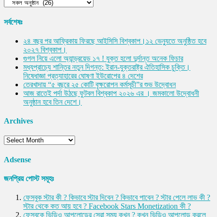
সংবাদের
ক্যাটাগরী
সর্বশেষঃ
২৪ বছর পর আফ্রিকায় ফিরছে আইসিসি বিশ্বকাপ।১২ ভেন্যুতে অনুষ্ঠিত হবে
২০২৭ বিশ্বকাপ।
গুগল নিয়ে এলো অ্যান্ড্রয়েড ১৭ ! যুক্ত হলো দুর্দান্ত অনেক ফিচার
মধ্যপ্রাচ্যে শান্তির নতুন দিগন্ত: ইরান-যুক্তরাষ্ট্র ঐতিহাসিক চুক্তি।
নিষেধাজ্ঞা প্রত্যাহারের ঘোষণা ইউরোপের ৪ দেশের
তেরখাদায় “৫ বছরে ২৫ কোটি বৃক্ষরোপন কর্মসূচী”র শুভ উদ্বোধন
আজ রাতেই পর্দা উঠছে ফুটবল বিশ্বকাপ ২০২৬ এর । জমকালো উদ্বোধনী
অনুষ্ঠান হবে তিন দেশে।
Archives
Archives
Adsense
জনপ্রিয় পোস্ট সমূহঃ
ফেসবুক স্টার কী ? কিভাবে স্টার দিবেন ? কিভাবে পাবেন ? স্টার পেলে লাভ কী ?
স্টার থেকে কত আয় হবে ? Facebook Stars Monetization কী ?
ফেসবুকে ভিডিও আপলোডের সেরা সময় কখন ? কখন ভিডিও আপলোড করলে