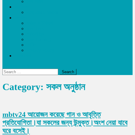
লেখা পাঠান
আয় করুন
Request Content
অন্যান্য
স্বাস্থ্য ও চিকিৎসা
members
প্রতিনিধিবৃন্দ
free Training
নোটিশ
Privacy Policy
লাইভ খেলা
site mode button
Search
for:
Category:
সকল অনুষ্ঠান
mbtv24 আয়োজন করেছে গান ও আবৃত্তি
প্রতিযোগিতা।যা সকলের জন্য উন্মুক্ত।অংশ নেয়া যাবে
ঘরে বসেই।