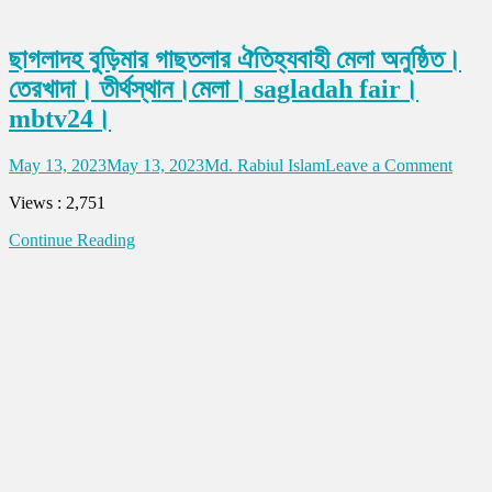
ছাগলাদহ বুড়িমার গাছতলার ঐতিহ্যবাহী মেলা অনুষ্ঠিত।
তেরখাদা। তীর্থস্থান।মেলা। sagladah fair।
mbtv24।
on
May 13, 2023
May 13, 2023
Md. Rabiul Islam
Leave a Comment
ছাগলা
Views : 2,751
বুড়িমার
গাছতল
Continue Reading
ঐতিহ্য
মেলা
অনুষ্ঠ
তেরখা
তীর্থস্
মেলা।
sagla
fair।
mbtv