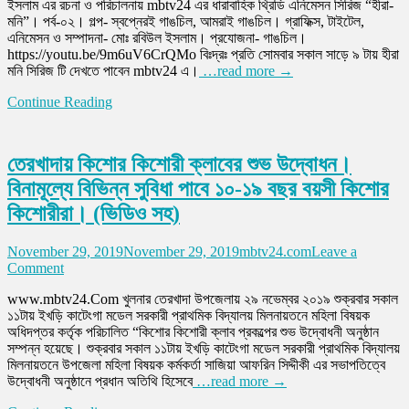
ইসলাম এর রচনা ও পরিচালনায় mbtv24 এর ধারাবাহিক থ্রিডি এনিমেসন সিরিজ “হীরা-
সিরিজ
“সুরে
মনি”। পর্ব-০২। গল্প- স্বপ্নেরই গাঙচিল, আমরাই গাঙচিল। গ্রাফিক্স, টাইটেল,
“হীরা
সুরে
এনিমেসন ও সম্পাদনা- মোঃ রবিউল ইসলাম। প্রযোজনা- গাঙচিল।
মনি”।
গাঙচিল”
https://youtu.be/9m6uV6CrQMo বিঃদ্রঃ প্রতি সোমবার সকাল সাড়ে ৯ টায় হীরা
পর্ব
মনি সিরিজ টি দেখতে পাবেন mbtv24 এ।
…read more →
০২।
Continue Reading
তেরখাদায় কিশোর কিশোরী ক্লাবের শুভ উদ্বোধন।
বিনামূল্যে বিভিন্ন সুবিধা পাবে ১০-১৯ বছর বয়সী কিশোর
কিশোরীরা। (ভিডিও সহ)
November 29, 2019
November 29, 2019
mbtv24.com
Leave a
on
Comment
তেরখাদায়
www.mbtv24.Com খুলনার তেরখাদা উপজেলায় ২৯ নভেম্বর ২০১৯ শুক্রবার সকাল
কিশোর
১১টায় ইখড়ি কাটেংগা মডেল সরকারী প্রাথমিক বিদ্যালয় মিলনায়তনে মহিলা বিষয়ক
কিশোরী
অধিদপ্তর কর্তৃক পরিচালিত “কিশোর কিশোরী ক্লাব প্রকল্পের শুভ উদ্বোধনী অনুষ্ঠান
ক্লাবের
সম্পন্ন হয়েছে। শুক্রবার সকাল ১১টায় ইখড়ি কাটেংগা মডেল সরকারী প্রাথমিক বিদ্যালয়
শুভ
মিলনায়তনে উপজেলা মহিলা বিষয়ক কর্মকর্তা সাজিয়া আফরিন সিদ্দীকী এর সভাপতিত্বে
উদ্বোধন।
উদ্বোধনী অনুষ্ঠানে প্রধান অতিথি হিসেবে
…read more →
বিনামূল্যে
বিভিন্ন