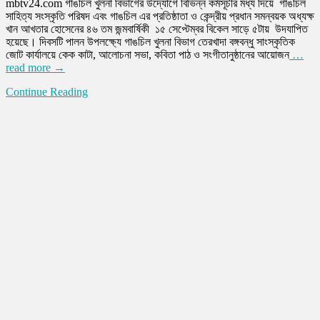
mbtv24.com গাঙচিল খুলনা বিভাগের উদ্যোগে বিভিন্ন কর্মসূচীর মধ্য দিয়ে গাঙচিল
কর্মসূচীর
সাহিত্য সংস্কৃতি পরিষদ এবং গাঙচিল এর প্রতিষ্ঠাতা ও কেন্দ্রীয় প্রধান সমন্বয়ক অধ্যক্ষ
মধ্য
খান আখতার হোসেনের ৪৬ তম জন্মবার্ষিকী ১৫ সেপ্টেম্বর বিকেল সাড়ে ৫টায় উদযাপিত
দিয়ে
হয়েছে। দিবসটি পালন উপলক্ষ্যে গাঙচিল খুলনা বিভাগ তেরখাদা বঙ্গবন্ধু সাংস্কৃতিক
গাঙচিল
জোট কার্যালয়ে কেক কাটা, আলোচনা সভা, কবিতা পাঠ ও সংগীতানুষ্ঠানের আয়োজন
…
খুলনা
read more →
বিভাগের
উদ্যোগে
Continue Reading
গাঙচিলের
৪৬তম
জন্মবার্ষিকী
উদযাপিত