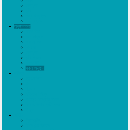
শিক্ষা
খেলাধূলা
কৃষি
তথ্য প্রযুক্তি
সকল সংবাদ
অনুষ্ঠানমালা
নাটক-ফিল্ম
সংগীতানুষ্ঠান
অজানা কথা
টক শো
খেলাধূলা
কৃষি বিষয়ক
ডকুমেন্টারী
সকল অনুষ্ঠান
সাহিত্য
ছড়া-কবিতা
গল্প
প্রবন্ধ
ইতিহাস ঐতিহ্য
সাহিত্য-সংস্কৃতি সংবাদ
ফিচার-বিশেষ প্রতিবেদন
ই-বুক
আইটি
ফ্রিল্যান্সিং
টিপস এন্ড ট্রিকস