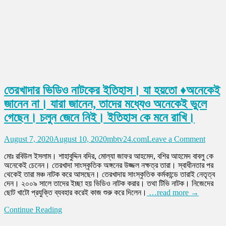
তেরখাদার ভিডিও নাটকের ইতিহাস। যা হয়তো ♦অনেকেই
জানেন না। যারা জানেন, তাদের মধ্যেও অনেকেই ভুলে
গেছেন। চলুন জেনে নিই। ইতিহাস কে মনে রাখি।
on
August 7, 2020
August 10, 2020
mbtv24.com
Leave a Comment
তেরখাদা
মোঃ রবিউল ইসলাম। শাহাবুদ্দিন বদির, মোল্যা জাফর আহমেদ, বশির আহমেদ বাবলু কে
ভিডিও
অনেকেই চেনেন। তেরখাদা সাংস্কৃতিক অঙ্গনের উজ্জল নক্ষত্র তারা। স্বাধীনতার পর
নাটকের
থেকেই তারা মঞ্চ নাটক করে আসছেন। তেরখাদায় সাংস্কৃতিক কর্মকান্ডে তারাই নেতৃত্ব
ইতিহাস
দেন। ২০০৯ সালে তাদের ইচ্ছা হয় ভিডিও নাটক করার। তথা টিভি নাটক। নিজেদের
যা
ছোট খাটো প্রযুক্তি ব্যবহার করেই কাজ শুরু করে দিলেন।
…read more →
হয়তো
♦অনেক
Continue Reading
জানেন
না।