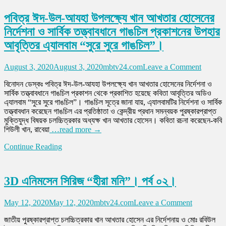
যারা
জানেন,
পবিত্র ঈদ-উল-আযহা উপলক্ষ্যে খান আখতার হোসেনের
তাদের
নির্দেশনা ও সার্বিক তত্ত্বাবধানে গাঙচিল প্রকাশনের উপহার
মধ্যেও
অনেকে
আবৃত্তির এ্যালবাম “সুরে সুরে গাঙচিল”।
ভুলে
গেছেন
on
August 3, 2020
August 3, 2020
mbtv24.com
Leave a Comment
চলুন
পবিত্র
জেনে
বিনোদন ডেস্কঃ পবিত্র ঈদ-উল-আযহা উপলক্ষ্যে খান আখতার হোসেনের নির্দেশনা ও
ঈদ-
নিই।
সার্বিক তত্ত্বাবধানে গাঙচিল প্রকাশন থেকে প্রকাশিত হয়েছে কবিতা আবৃত্তির অডিও
উল-
ইতিহাস
এ্যালবাম “সুরে সুরে গাঙচিল”। গাঙচিল সূত্রে জানা যায়, এ্যালবামটির নির্দেশনা ও সার্বিক
আযহা
কে
তত্ত্বাবধান করেছেন গাঙচিল এর প্রতিষ্ঠাতা ও কেন্দ্রীয় প্রধান সমন্বয়ক পুরষ্কারপ্রাপ্ত
উপলক্ষ্যে
মনে
মুক্তিযুদ্ধ বিষয়ক চলচ্চিত্রকার অধ্যক্ষ খান আখতার হোসেন। কবিতা রচনা করেছেন-কবি
খান
রাখি।
শিউলী খান, রাবেয়া
…read more →
আখতার
হোসেনের
Continue Reading
নির্দেশনা
ও
সার্বিক
তত্ত্বাবধা
3D এনিমসেন সিরিজ “হীরা মনি”। পর্ব ০২।
গাঙচিল
প্রকাশনে
on
May 12, 2020
May 12, 2020
mbtv24.com
Leave a Comment
উপহার
3D
আবৃত্তির
জাতীয় পুরষ্কারপ্রাপ্ত চলচ্চিত্রকার খান আখতার হোসেন এর নির্দেশনায় ও মোঃ রবিউল
এনিমসেন
এ্যালবাম