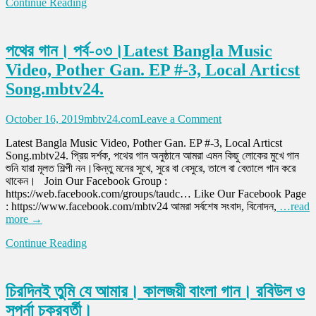
Continue Reading
সুবিধা
পাবে
১০-১৯
বছর
পথের গান। পর্ব-০৩।Latest Bangla Music
বয়সী
Video, Pother Gan. EP #-3, Local Articst
কিশোর
কিশোরীরা।
Song.mbtv24.
(ভিডিও
সহ)
on
October 16, 2019
mbtv24.com
Leave a Comment
পথের
Latest Bangla Music Video, Pother Gan. EP #-3, Local Articst
গান।
Song.mbtv24. প্রিয় দর্শক, পথের গান অনুষ্ঠানে আমরা এমন কিছু লোকের মুখে গান
পর্ব-০৩।
শুনি যারা মূলত শিল্পী নন।কিন্তু মনের সুখে, সুরে বা বেসুরে, তালে বা বেতালে গান করে
Latest
থাকেন। Join Our Facebook Group :
Bangla
https://web.facebook.com/groups/taudc… Like Our Facebook Page
Music
: https://www.facebook.com/mbtv24 আমরা সর্বশেষ সংবাদ, বিনোদন,
…read
Video,
more →
Pother
Gan.
Continue Reading
EP
#-3,
Local
Articst
চিরদিনই তুমি যে আমার। কালজয়ী বাংলা গান। রবিউল ও
Song.mbtv24.
সুপর্না চক্রবর্তী।