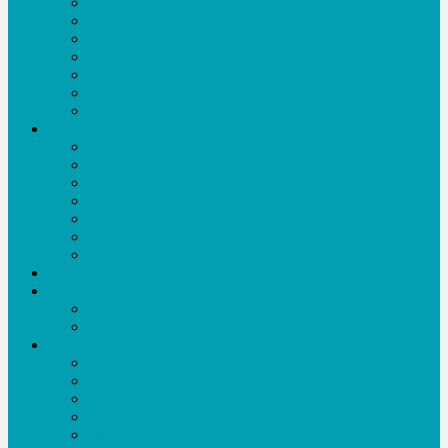
এ্যাফিলিয়েট মার্কেটিং
টিউটোরিয়াল
ওয়েব ডিজাইন-ডেভলপমেন্ট
গ্রাফিক্স-এনিমেশন
মাল্টিমিডিয়া
মোবাইল
মাইক্রোসফট অফিস
ভিডিও
সকল ভিডিও
নাটক-ফিল্ম
সংবাদ
তথ্যচিত্র
খেলা
ইসলামিক
টক শো
চাকরী
বিজ্ঞাপন
সকল বিজ্ঞাপন
বিজ্ঞাপনের মূল্য
লিখুন
ব্লগ
login
Registration
My Profile
আমার লেখা