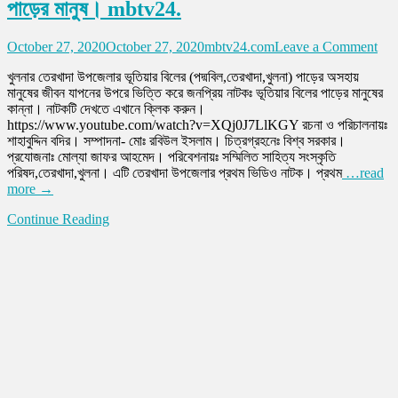
পাড়ের মানুষ। mbtv24.
on
October 27, 2020
October 27, 2020
mbtv24.com
Leave a Comment
ভূতিয
খুলনার তেরখাদা উপজেলার ভূতিয়ার বিলের (পদ্মবিল,তেরখাদা,খুলনা) পাড়ের অসহায়
বিলে
মানুষের জীবন যাপনের উপরে ভিত্তি করে জনপ্রিয় নাটকঃ ভূতিয়ার বিলের পাড়ের মানুষের
পাড়
কান্না। নাটকটি দেখতে এখানে ক্লিক করুন।
মানু
https://www.youtube.com/watch?v=XQj0J7LlKGY রচনা ও পরিচালনায়ঃ
কান্
শাহাবুদ্দিন বদির। সম্পাদনা- মোঃ রবিউল ইসলাম। চিত্রগ্রহনেঃ বিশ্ব সরকার।
তেরখ
প্রযোজনাঃ মোল্যা জাফর আহমেদ। পরিবেশনায়ঃ সম্মিলিত সাহিত্য সংস্কৃতি
পদ্মব
পরিষদ,তেরখাদা,খুলনা। এটি তেরখাদা উপজেলার প্রথম ভিডিও নাটক। প্রথম
…read
পাড়
more →
মানু
mbt
Continue Reading