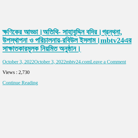
ক্ষণিকের আড্ডা।অতিথি- সাহাবুদ্দিন বদির।গ্রন্থনা,
উপস্থাপনা ও পরিচালনায়-রবিউল ইসলাম।mbtv24এর
সাক্ষাতকারমূলক নিয়মিত অনুষ্ঠান।
on
October 3, 2022
October 3, 2022
mbtv24.com
Leave a Comment
ক্ষণিকে
Views : 2,730
আড্ডা
অতিথি-
Continue Reading
সাহাবুদ্দ
বদির।
গ্রন্থনা
উপস্থা
ও
পরিচালন
রবিউল
ইসলাম
mbtv2
সাক্ষাত