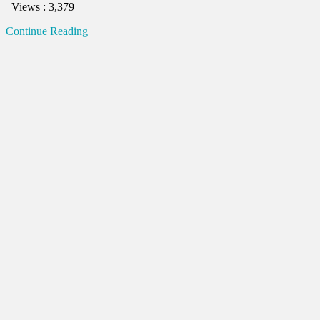
Views : 3,379
কথাঃ
পুতুল
Continue Reading
নাচের
ইতিহাস।
পুতুল
কিভাবে
নাচে?
কথা
বলে?
Ojana
Kotha.
EP#-15।
Puppet
Dance.
MBTV24,