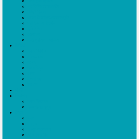
টিপস এন্ড ট্রিকস
এ্যাফিলিয়েট মার্কেটিং
টিউটোরিয়াল
ওয়েব ডিজাইন-ডেভলপমেন্ট
গ্রাফিক্স-এনিমেশন
মাল্টিমিডিয়া
মোবাইল
মাইক্রোসফট অফিস
ভিডিও
সকল ভিডিও
নাটক-ফিল্ম
সংবাদ
তথ্যচিত্র
খেলা
ইসলামিক
টক শো
চাকরী
বিজ্ঞাপন
সকল বিজ্ঞাপন
বিজ্ঞাপনের মূল্য
লিখুন
ব্লগ
login
Registration
My Profile