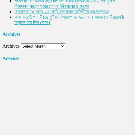
মধ্যপ্রাচ্যে শান্তির নতুন দিগন্ত: ইরান-যুক্তরাষ্ট্র ঐতিহাসিক চুক্তি।
নিষেধাজ্ঞা প্রত্যাহারের ঘোষণা ইউরোপের ৪ দেশের
তেরখাদায় “৫ বছরে ২৫ কোটি বৃক্ষরোপন কর্মসূচী”র শুভ উদ্বোধন
আজ রাতেই পর্দা উঠছে ফুটবল বিশ্বকাপ ২০২৬ এর । জমকালো উদ্বোধনী
অনুষ্ঠান হবে তিন দেশে।
Archives
Archives
Adsense