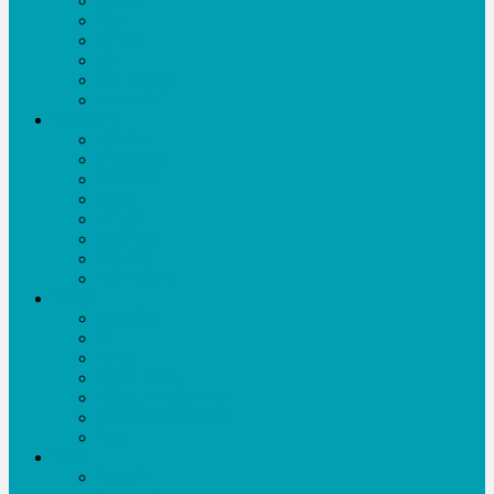
বিনোদন
শিক্ষা
খেলাধূলা
কৃষি
তথ্য প্রযুক্তি
সকল সংবাদ
অনুষ্ঠানমালা
নাটক-ফিল্ম
সংগীতানুষ্ঠান
অজানা কথা
টক শো
খেলাধূলা
কৃষি বিষয়ক
ডকুমেন্টারী
সকল অনুষ্ঠান
সাহিত্য
ছড়া-কবিতা
গল্প
প্রবন্ধ
ইতিহাস ঐতিহ্য
সাহিত্য-সংস্কৃতি সংবাদ
ফিচার-বিশেষ প্রতিবেদন
ই-বুক
আইটি
ফ্রিল্যান্সিং