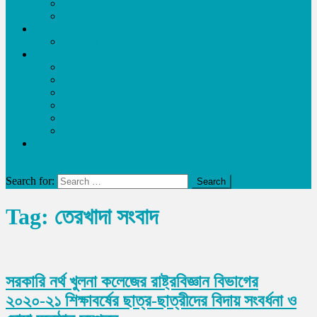
আমার লেখা
লেখা পাঠান
আয় করুন
Request Content
অন্যান্য
স্বাস্থ্য ও চিকিৎসা
members
প্রতিনিধিবৃন্দ
free Training
নোটিশ
Privacy Policy
লাইভ খেলা
site mode button
Search for:
Tag:
তেরখাদা সংবাদ
সরকারি নর্থ খুলনা কলেজের রাষ্ট্রবিজ্ঞান বিভাগের
২০২০-২১ শিক্ষাবর্ষের ছাত্র-ছাত্রীদের বিদায় সংবর্ধনা ও