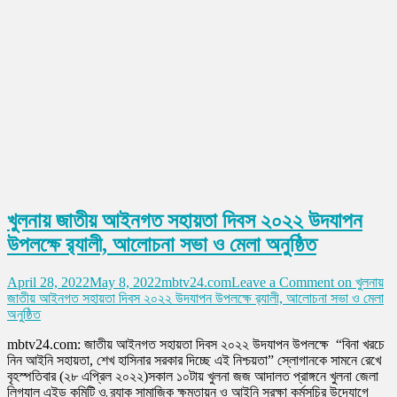
খুলনায় জাতীয় আইনগত সহায়তা দিবস ২০২২ উদযাপন
উপলক্ষে র‌্যালী, আলোচনা সভা ও মেলা অনুষ্ঠিত
April 28, 2022
May 8, 2022
mbtv24.com
Leave a Comment
on খুলনায়
জাতীয় আইনগত সহায়তা দিবস ২০২২ উদযাপন উপলক্ষে র‌্যালী, আলোচনা সভা ও মেলা
অনুষ্ঠিত
mbtv24.com: জাতীয় আইনগত সহায়তা দিবস ২০২২ উদযাপন উপলক্ষে “বিনা খরচে
নিন আইনি সহায়তা, শেখ হাসিনার সরকার দিচ্ছে এই নিশ্চয়তা” স্লোগানকে সামনে রেখে
বৃহস্পতিবার (২৮ এপ্রিল ২০২২)সকাল ১০টায় খুলনা জজ আদালত প্রাঙ্গনে খুলনা জেলা
লিগ্যাল এইড কমিটি ও ব্র্যাক সামাজিক ক্ষমতায়ন ও আইনি সুরক্ষা কর্মসূচির উদ্যোগে