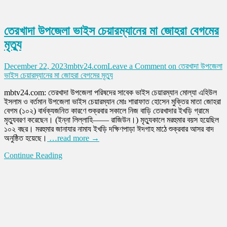
তেরখাদা উপজেলা ভাইস চেয়ারম্যানের মা জোহরা বেগমের
মৃত্যু
December 22, 2023
mbtv24.com
Leave a Comment
on তেরখাদা উপজেলা
ভাইস চেয়ারম্যানের মা জোহরা বেগমের মৃত্যু
mbtv24.com: তেরখাদা উপজেলা পরিষদের সাবেক ভাইস চেয়ারম্যান মোল্যা এহিউল
ইসলাম ও বর্তমান উপজেলা ভাইস চেয়ারম্যান মোঃ শারাফাত হোসেন মুক্তির মাতা জোহরা
বেগম (১০২) বার্ধক্যজনিত কারণে শুক্রবার সকালে নিজ বাড়ি তেরখাদার ইখড়ি গ্রামে
মৃত্যুবরণ করেছেন। (ইন্না লিল্লাহি—— রাজিউন।) মৃত্যুকালে মরহুমার বয়স হয়েছিল
১০২ বছর। মরহুমার জানাযার নামায ইখড়ি দক্ষিণপাড়া ঈদগাহ মাঠে শুক্রবার আসর বাদ
অনুষ্ঠিত হয়েছে।
…read more →
Continue Reading